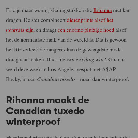
Er zijn maar weinig kledingstukken die
Rihanna
niet kan
dragen. De ster combineert
dierenprints alsof het
neutrals
zijn
, en draagt
een enorme pluizige hoed
alsof
het de normaalste zaak van de wereld is. Dat is gewoon
het Riri-effect: de zangeres kan de gewaagdste mode
draagbaar maken. Haar nieuwste
styling win
? Rihanna
werd deze week in Los Angeles gespot met A$AP
Rocky, in een
Canadian tuxedo
– maar dan winterproof.
Rihanna maakt de
Canadian tuxedo
winterproof
Haar benadering van de
Canadian tuxedo
(een spijkerjas