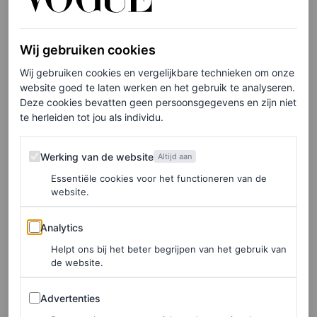
Op de een of andere manier voelt het specialer om een
Canadian tuxedo
aan te trekken dan een ‘normaal’
Wij gebruiken cookies
tweedelig pak (hoewel Rocky
all in
ging met traditionele
Wij gebruiken cookies en vergelijkbare technieken om onze
maatkleding en er óók geweldig uitzag). Rihanna laat
website goed te laten werken en het gebruik te analyseren.
met haar outfit echter zien dan een casual look tijdens
Deze cookies bevatten geen persoonsgegevens en zijn niet
te herleiden tot jou als individu.
een
date night
een prima keuze is. Waarom moeilijk
doen als je ook gewoon je favoriete spijkerbroek kunt
Werking van de website
Werking van de website
Altijd aan
dragen? Als je de look wil proberen, overweeg dan de
Essentiële cookies voor het functioneren van de
aanpak van Riri, en combineer je denim stukken met
website.
interessante accessoires – en voor de warmte: een (leren)
Analytics
Analytics
trenchcoat.
Helpt ons bij het beter begrijpen van het gebruik van
de website.
Advertenties
Advertenties