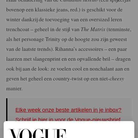
bovenop een klassieke jeans, red.) is geschikt voor de
winter dankzij de toevoeging van een oversized leren
trenchcoat – geheel in de stijl van
The Matrix
(tenminste,
als het personage Trinity op de hoogte zou zijn geweest
van de laatste trends). Rihanna’s accessoires – een paar
laarzen met slangenprint en een opvallende bril – dragen
ook bij aan de look: ze voelen cool en nonchalant aan en
geven het geheel een country-twist op een niet-
cheesy
manier.
Elke week onze beste artikelen in je inbox?
Schrijf je hier in voor de Vogue-nieuwsbrief.