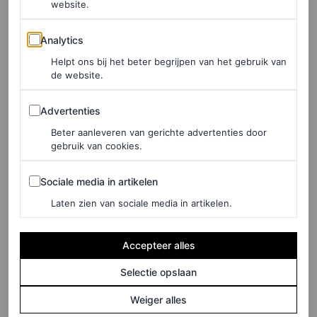
website.
Midi-jurk met steekzakken, € 460
Analytics
Analytics
HIER TE KOOP
Helpt ons bij het beter begrijpen van het gebruik van
de website.
Sneakers van Loewe
Advertenties
Advertenties
Beter aanleveren van gerichte advertenties door
gebruik van cookies.
Sociale media in artikelen
Sociale media in artikelen
Laten zien van sociale media in artikelen.
Accepteer alles
Selectie opslaan
Weiger alles