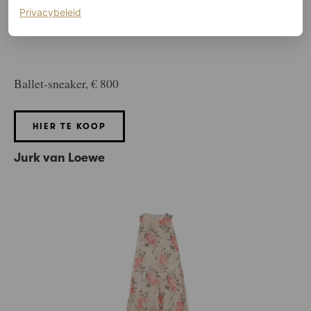
(opent in een nieuw tabblad)
Privacybeleid
©NET-A-PORTER
Ballet-sneaker, € 800
HIER TE KOOP
Jurk van Loewe