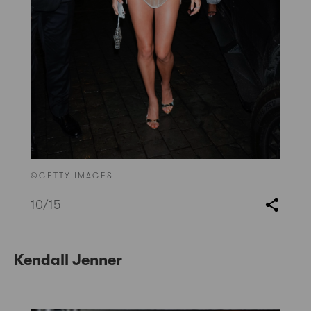
©GETTY IMAGES
10
/15
Kendall Jenner