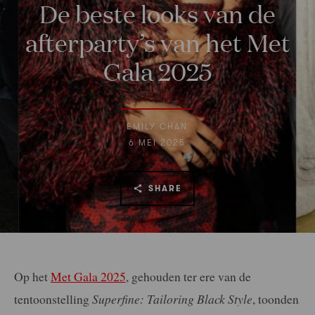
De beste looks van de
afterparty’s van het Met
Gala 2025
EMILY CHAN
6 MEI 2025
SHARE
Op het
Met Gala 2025
, gehouden ter ere van de
tentoonstelling
Superfine: Tailoring Black Style
, toonden