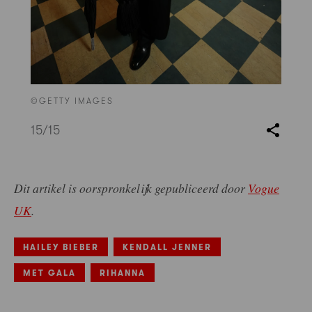
©GETTY IMAGES
15
/15
Dit artikel is oorspronkelijk gepubliceerd door
Vogue
UK
.
HAILEY BIEBER
KENDALL JENNER
MET GALA
RIHANNA