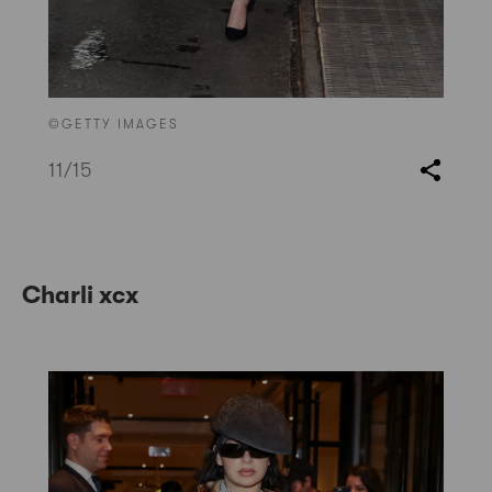
©GETTY IMAGES
11
/15
Charli xcx