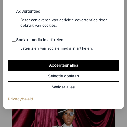
Advertenties
Advertenties
Beter aanleveren van gerichte advertenties door
gebruik van cookies.
©GETTY IMAGES
Sociale media in artikelen
Sociale media in artikelen
8
/15
Laten zien van sociale media in artikelen.
Accepteer alles
Janelle Monaé
Selectie opslaan
Weiger alles
(opent in een nieuw tabblad)
Privacybeleid