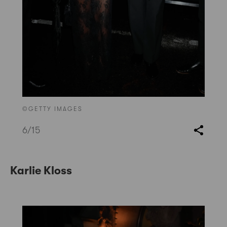
©GETTY IMAGES
6
/15
Karlie Kloss