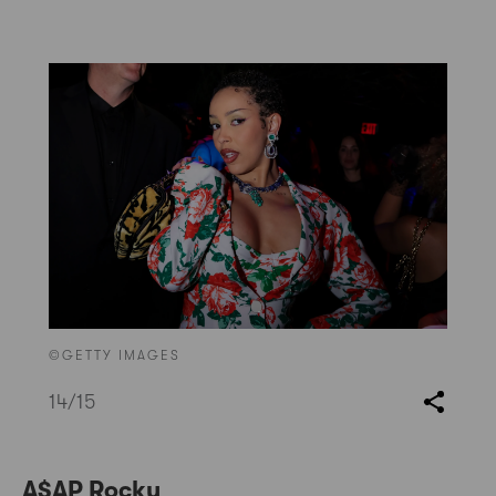
©GETTY IMAGES
14
/15
A$AP Rocky