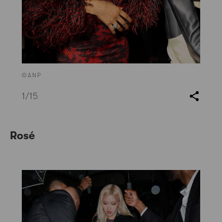
©ANP
1
/15
Rosé