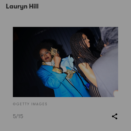
Lauryn Hill
©GETTY IMAGES
5
/15