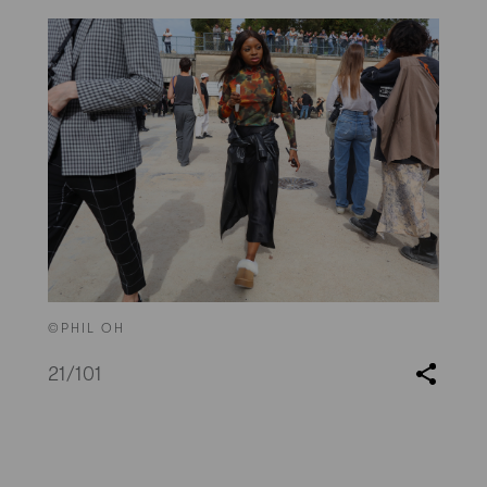
©PHIL OH
21
/101