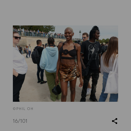
©PHIL OH
16
/101