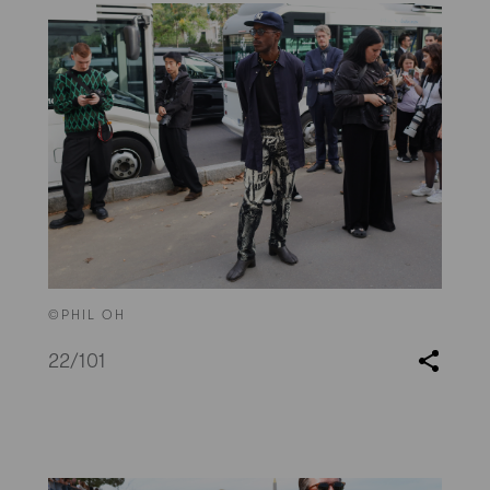
©PHIL OH
22
/101