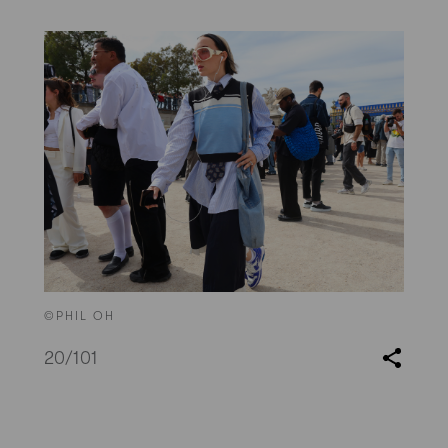
©PHIL OH
20
/101