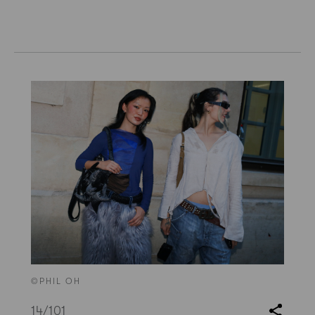
©PHIL OH
14
/101