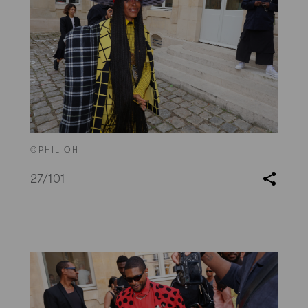
©PHIL OH
27
/101