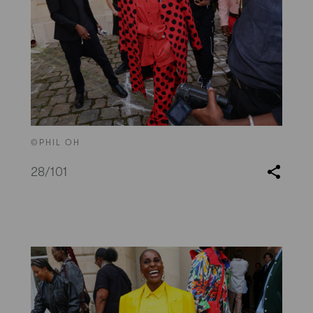
©PHIL OH
28
/101