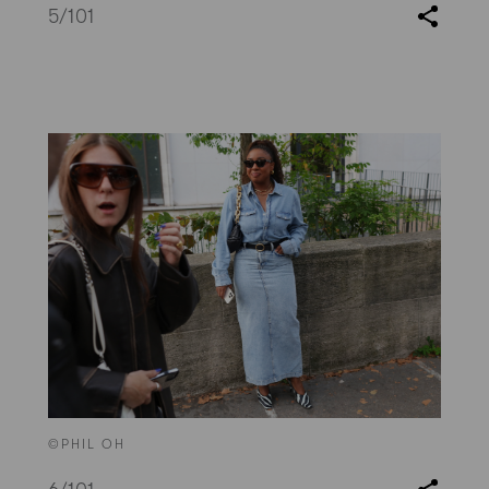
5
/101
©PHIL OH