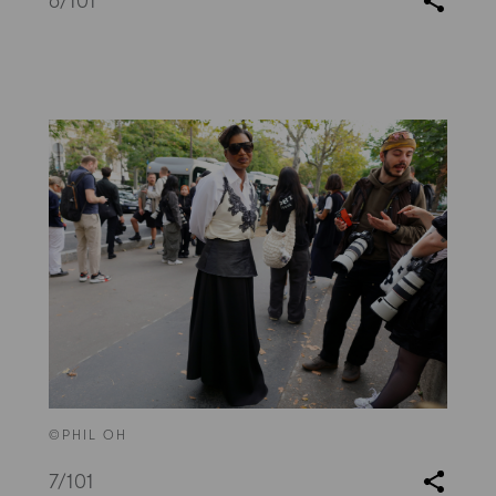
6
/101
©PHIL OH
7
/101