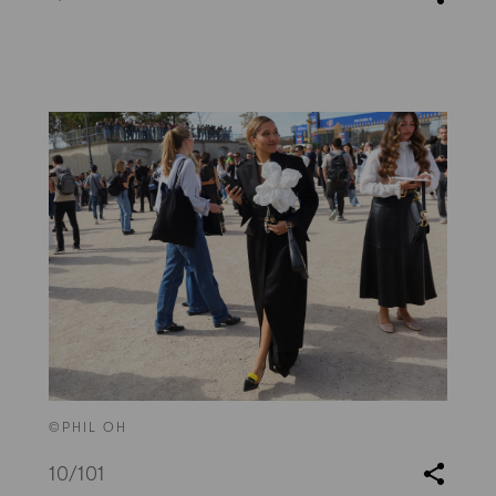
©PHIL OH
10
/101