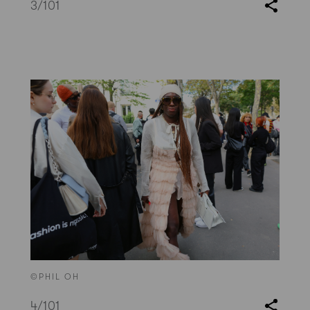
3
/101
©PHIL OH
4
/101