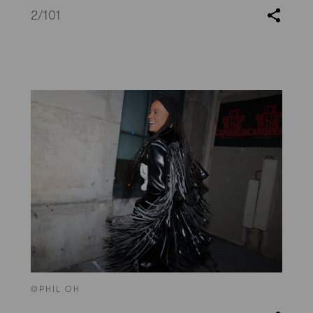
2
/101
©PHIL OH