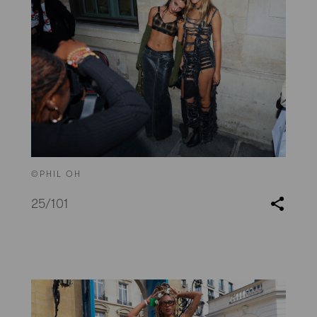
©PHIL OH
25
/101