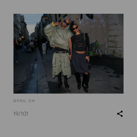
©PHIL OH
19
/101