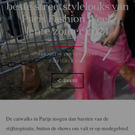
beste streetstylelooks van
Paris Fashion Week
lente/zomer 2024
MARJOLEIN VAN DEN BRAND
2 OKTOBER 2023
SHARE
De catwalks in Parijs mogen dan barsten van de
stijlinspiratie, buiten de shows om valt er op modegebied