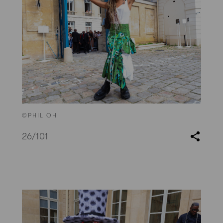
©PHIL OH
26
/101