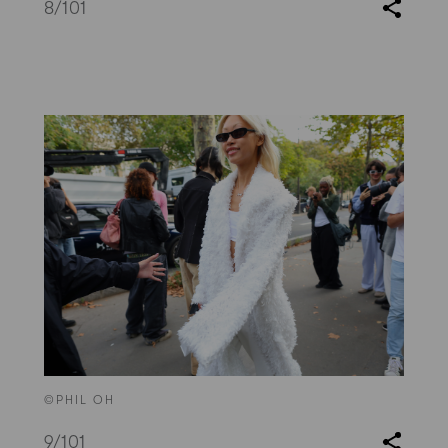
8
/101
©PHIL OH
9
/101