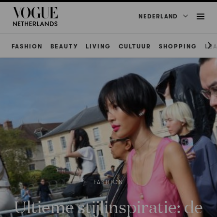
NEDERLAND
FASHION
BEAUTY
LIVING
CULTUUR
SHOPPING
LE
FASHION
Ultieme stijlinspiratie: de