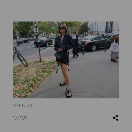
©PHIL OH
17
/101