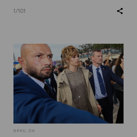
1
/101
©PHIL OH