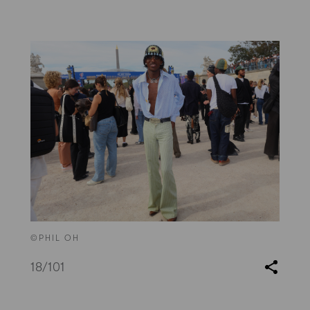
©PHIL OH
18
/101