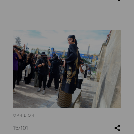
©PHIL OH
15
/101