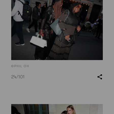
©PHIL OH
24
/101