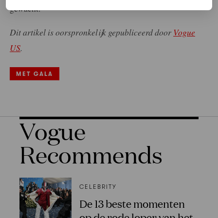
gewacht.”
Dit artikel is oorspronkelijk gepubliceerd door
Vogue
US
.
MET GALA
Vogue
Recommends
CELEBRITY
De 13 beste momenten
op de rode loper van het