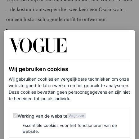
– de kostuumontwerper die twee keer een Oscar won –
om een historisch ogende outfit te ontwerpen.
Elke week onze beste artikelen in je inbox?
Schrijf je hier in voor de Vogue-nieuwsbrief.
Wij gebruiken cookies
Het resultaat is een bordeauxrode look, gebaseerd op het
Wij gebruiken cookies en vergelijkbare technieken om onze
silhouet van een zootpak, vol subtiele verwijzingen die
website goed te laten werken en het gebruik te analyseren.
elke modeliefhebber of historisch modekenner zullen
Deze cookies bevatten geen persoonsgegevens en zijn niet
te herleiden tot jou als individu.
waarderen. Denk aan veren, kant en een overvloed aan
kristallen, allemaal samengebracht in één krachtige look.
Werking van de website
Werking van de website
Altijd aan
Aan de rand van haar cape zijn met draad de woorden
Essentiële cookies voor het functioneren van de
website.
Rose in Harlem
geborduurd; onder haar met veren