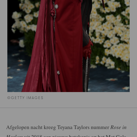
©GETTY IMAGES
Afgelopen nacht kreeg Teyana Taylors nummer
Rose in
Harlem
uit 2018 een nieuwe betekenis op het Met Gala