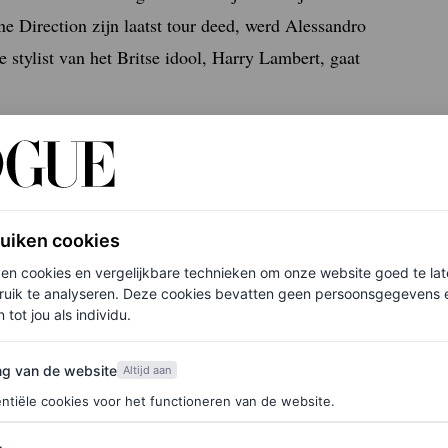
e Direction zijn laatst tour deed, werd Alessandro
 stylist van het Britse idool, Harry Lambert, gaat
als boybandlid, in
custom
Gucci: een wit pak met
an Alessandro voor Gucci. Het is het begin van een
 Gucci blijken een
match
, want al snel volgen onder
ry van top tot teen tijdens zijn verschillende
ruiken cookies
ken cookies en vergelijkbare technieken om onze website goed te la
ruik te analyseren. Deze cookies bevatten geen persoonsgegevens en
 tot jou als individu.
van de website
ng van de website
Altijd aan
ntiële cookies voor het functioneren van de website.