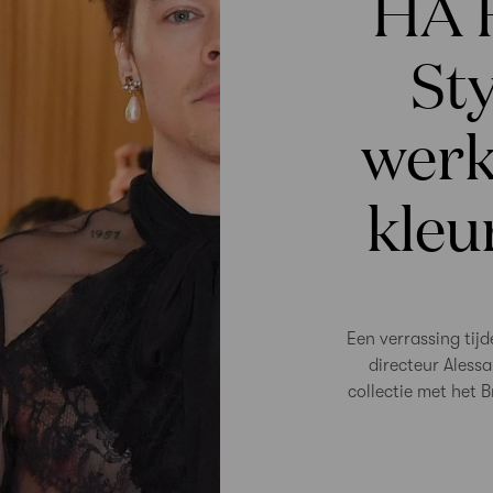
HA 
Sty
werk
kleur
Een verrassing tij
directeur Alessa
collectie met het 