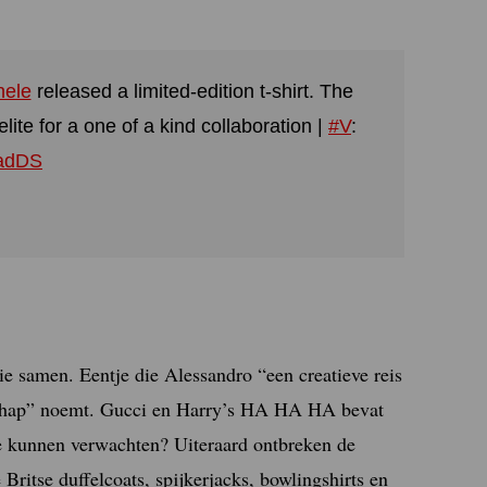
hele
released a limited-edition t-shirt. The
elite for a one of a kind collaboration |
#V
:
zadDS
ctie samen. Eentje die Alessandro “een creatieve reis
schap” noemt. Gucci en Harry’s HA HA HA bevat
we kunnen verwachten? Uiteraard ontbreken de
Britse duffelcoats, spijkerjacks, bowlingshirts en