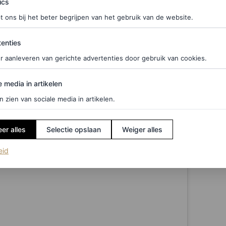
ics
t ons bij het beter begrijpen van het gebruik van de website.
ties
enties
r aanleveren van gerichte advertenties door gebruik van cookies.
edia in artikelen
e media in artikelen
n zien van sociale media in artikelen.
er alles
Selectie opslaan
Weiger alles
(opent in een nieuw tabblad)
eid