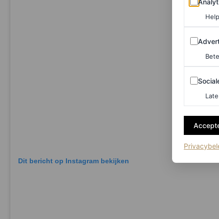
Analyt
Help
Adverten
Advert
Bete
Sociale m
Social
Late
Accepte
Privacybel
Dit bericht op Instagram bekijken