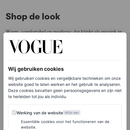
Shop de look
Warm, comfortabel en modieus: dat klinkt als muziek in
de oren voor menig Nederlands modepubliek.
Winter
wonderland
is nét een stukje leuker als je de deur uit kan
in passende
gear
zonder je hele stijl op te offeren.
Wij gebruiken cookies
Leren laarzen van COS
Wij gebruiken cookies en vergelijkbare technieken om onze
website goed te laten werken en het gebruik te analyseren.
Deze cookies bevatten geen persoonsgegevens en zijn niet
te herleiden tot jou als individu.
Werking van de website
Werking van de website
Altijd aan
Essentiële cookies voor het functioneren van de
website.