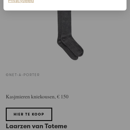
(opent in een nieuw tabblad)
Privacybeleid
©NET-A-PORTER
Kasjmieren kniekousen, € 150
HIER TE KOOP
Laarzen van Toteme