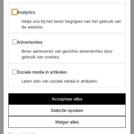
Analytics
Analytics
Helpt ons bij het beter begrijpen van het gebruik van
de website.
Advertenties
Advertenties
Beter aanleveren van gerichte advertenties door
©COS
gebruik van cookies.
Kniehoge leren laarzen, € 299
Sociale media in artikelen
Sociale media in artikelen
Laten zien van sociale media in artikelen.
HIER TE KOOP
Accepteer alles
Sokken van Lisa Yang
Selectie opslaan
Weiger alles