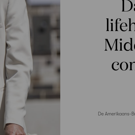
D
lif
Midd
co
De Amerikaans-Bri