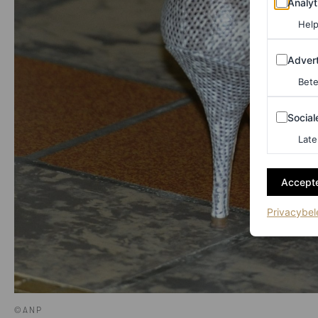
Analyt
Help
Adverten
Advert
Bete
Sociale m
Social
Late
Accepte
Privacybel
©ANP