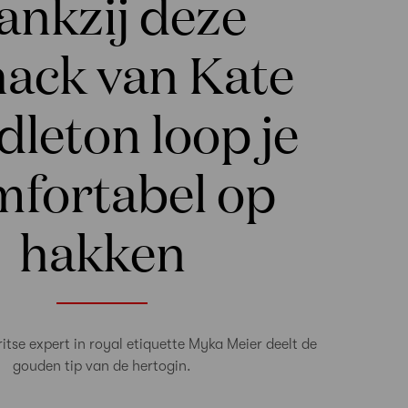
ankzij deze
ehack van Kate
leton loop je
mfortabel op
hakken
tse expert in royal etiquette Myka Meier deelt de
gouden tip van de hertogin.