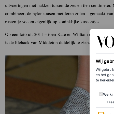
uitvoeringen met hakken tussen de zes en tien centimeter. 
combineert de nylonkousen met leren zolen – gemaakt van 
rusten je voeten eigenlijk op koninklijke kussentjes.
Op een foto uit 2011 – toen Kate en William een bezoek b
is de lifehack van Middleton duidelijk te zien.
Wij geb
Wij gebrui
en het geb
te herleiden
Werking 
Werki
Esse
Analytics