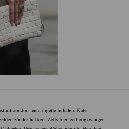
ast uit om door een ringetje te halen: Kate
 zelden zónder hakken. Zelfs toen ze hoogzwanger
atherine, Prinses van Wales, niet uit. Hoe doet