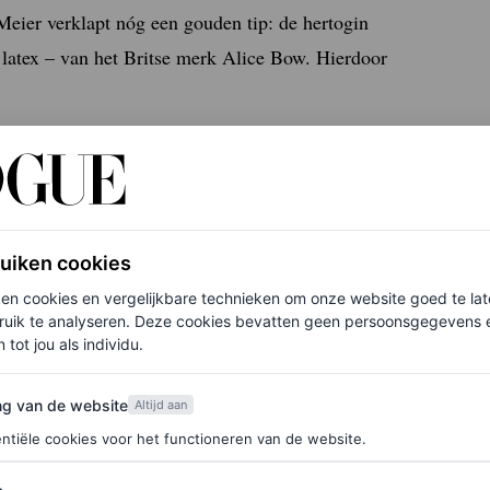
Meier verklapt nóg een gouden tip: de hertogin
latex – van het Britse merk Alice Bow. Hierdoor
rachten aan een ziekenhuis in Montreal (Canada) –
ruiken cookies
ken cookies en vergelijkbare technieken om onze website goed te la
ruik te analyseren. Deze cookies bevatten geen persoonsgegevens en
 tot jou als individu.
van de website
ng van de website
Altijd aan
ntiële cookies voor het functioneren van de website.