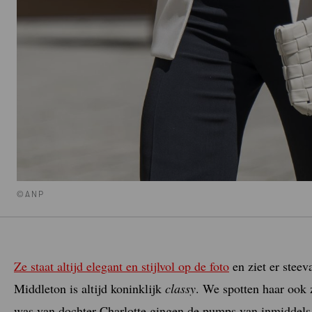
©ANP
Ze staat altijd elegant en stijlvol op de foto
en ziet er steev
Middleton is altijd koninklijk
classy
. We spotten haar ook
was van dochter Charlotte gingen de pumps van inmiddels C