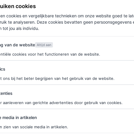
“Ik kijk altijd naar jonge ontwerpers en de laatste
ruiken cookies
gue. “Ik wist dat ik een vrouwelijke ontwerper in
ken cookies en vergelijkbare technieken om onze website goed te la
ruik te analyseren. Deze cookies bevatten geen persoonsgegevens en
perfect zou passen – het voelde speciaal.”
 tot jou als individu.
ijl in een mesh-jurk (met een zichtbare string)
van de website
ng van de website
Altijd aan
kken. Een cliché bloemenkroon? Niet voor Shayk,
ntiële cookies voor het functioneren van de website.
ics
t ons bij het beter begrijpen van het gebruik van de website.
ties
enties
r aanleveren van gerichte advertenties door gebruik van cookies.
edia in artikelen
e media in artikelen
n zien van sociale media in artikelen.