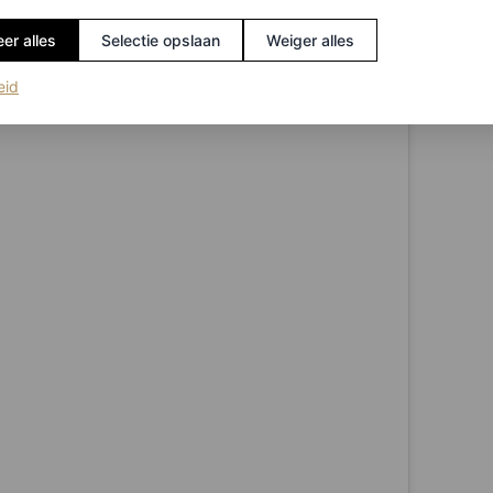
er alles
Selectie opslaan
Weiger alles
(opent in een nieuw tabblad)
eid