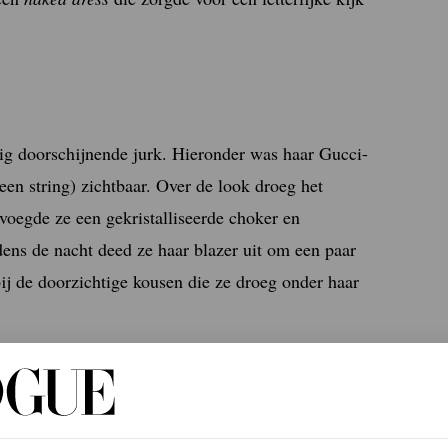
dig doorschijnende jurk. Hieronder was haar Gucci-
en string) zichtbaar. Over de look droeg het
oegde ze een gekristalliseerde choker en
dens de nacht deed ze haar blazer uit om een paar
ij de doorzichtige kousen die ze droeg onder haar
hayk. Op het filmfestival viel ze al eerder op