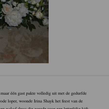
 maar één gast pakte volledig uit met de gedurfde
ode loper, woonde Irina Shayk het feest van de
 een
naked dress
die zorgde voor een letterlijke kijk