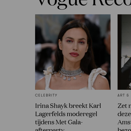
CELEBRITY
ART &
Irina Shayk breekt Karl
Zet 
Lagerfelds moderegel
deze
tijdens Met Gala-
Amst
afterparty
bez