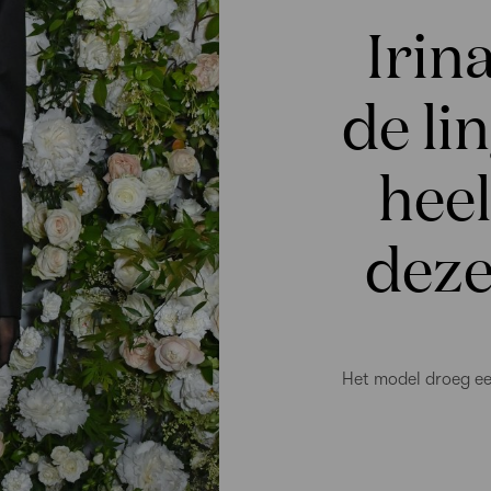
Irin
de li
heel
deze
Het model droeg een