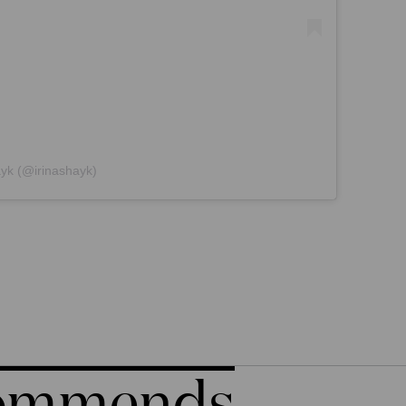
ayk (@irinashayk)
commends