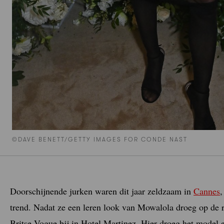
©DAVE BENETT/GETTY IMAGES FOR CONDE NAST
Doorschijnende jurken waren dit jaar zeldzaam in
Cannes
,
trend. Nadat ze een leren look van Mowalola droeg op de r
Britse Vogue bij in Hotel Martinez. Hier droeg het model