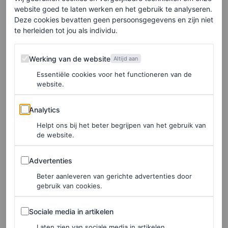
website goed te laten werken en het gebruik te analyseren.
Deze cookies bevatten geen persoonsgegevens en zijn niet
te herleiden tot jou als individu.
Werking van de website
Werking van de website
Altijd aan
Essentiële cookies voor het functioneren van de
website.
Analytics
Analytics
Helpt ons bij het beter begrijpen van het gebruik van
de website.
Een bericht gedeeld door Jeremy Allen White (@jeremyallenwhitefinally)
Advertenties
Advertenties
Shop de stijl van Jeremy
Beter aanleveren van gerichte advertenties door
gebruik van cookies.
Allen White
Sociale media in artikelen
Sociale media in artikelen
Fan van White’s tijdloze stijl? Hieronder vind je items
Laten zien van sociale media in artikelen.