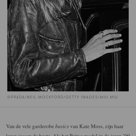
©PRADA/NEIL MOCKFORD/GETTY IMAGES/MIU MIU
Van de vele garderobe
basics
van Kate Moss, zijn haar
leren jassen de beste. Als het Britse model in de jaren ’90