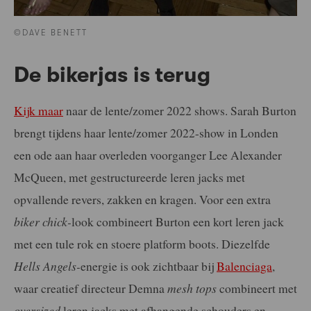
©DAVE BENETT
De bikerjas is terug
Kijk maar
naar de lente/zomer 2022 shows. Sarah Burton
brengt tijdens haar lente/zomer 2022-show in Londen
een ode aan haar overleden voorganger Lee Alexander
McQueen, met gestructureerde leren jacks met
opvallende revers, zakken en kragen. Voor een extra
biker chick-
look combineert Burton een kort leren jack
met een tule rok en stoere platform boots. Diezelfde
Hells Angels-
energie is ook zichtbaar bij
Balenciaga
,
waar creatief directeur Demna
mesh tops
combineert met
oversized
leren jacks met afhangende schouders en