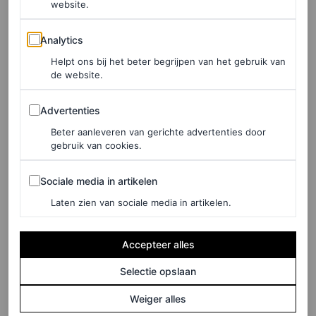
website.
Miu Miu
Analytics
Analytics
Miuccia’s
schoolgirl-ish
Miu Miu show
bevatte ook
Helpt ons bij het beter begrijpen van het gebruik van
bikerjacks. Temidden van bruine, ultra-minirokjes en
de website.
korte truien in uniform grijs, kwam een slim-fit
stone-
Advertenties
Advertenties
washed
leren jack met een bijpassende plooirok, een
Beter aanleveren van gerichte advertenties door
college
V-hals, grijze sokken en T-bar schoenen. (Alleen
gebruik van cookies.
de meest gedurfde Miu Miu fan zou in dat ensemble op
Sociale media in artikelen
Sociale media in artikelen
een motorfiets gaan zitten).
Laten zien van sociale media in artikelen.
Accepteer alles
Selectie opslaan
Weiger alles