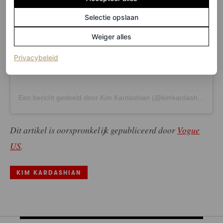
Selectie opslaan
Weiger alles
(opent in een nieuw tabblad)
Privacybeleid
Een bericht gedeeld door Kim Kardashian (@kimkardashian)
Dit artikel is oorspronkelijk gepubliceerd door
Vogue
US
.
KIM KARDASHIAN