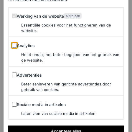
krijgen. Bekijk hieronder haar gedurfde look.
Werking van de website
Werking van de website
Altijd aan
Essentiële cookies voor het functioneren van de
website.
Analytics
Analytics
Helpt ons bij het beter begrijpen van het gebruik van
de website.
Advertenties
Advertenties
Beter aanleveren van gerichte advertenties door
gebruik van cookies.
Sociale media in artikelen
Sociale media in artikelen
Dit bericht op Instagram bekijken
Laten zien van sociale media in artikelen.
Accepteer alles