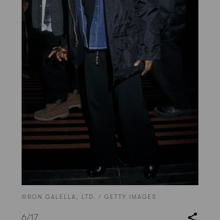
©RON GALELLA, LTD. / GETTY IMAGES
6
/17