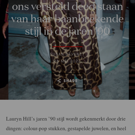
ons versteld deed staan
van haar baanbrekende
stijl in de jaren ’90
SUSAN DEVANEY
26 MEI 2022
SHARE
Lauryn Hill’s jaren ’90 stijl wordt gekenmerkt door drie
dingen: colour-pop stukken, gestapelde juwelen, en heel