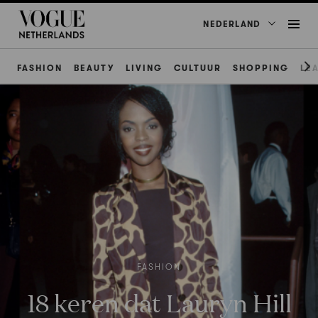
NEDERLAND
FASHION
BEAUTY
LIVING
CULTUUR
SHOPPING
LE
FASHION
18 keren dat Lauryn Hill