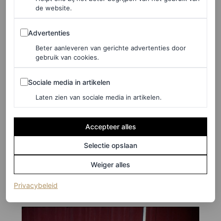
de website.
Advertenties
Advertenties
Beter aanleveren van gerichte advertenties door
©STEVE EICHNER / GETTY IMAGES
gebruik van cookies.
8
/17
Sociale media in artikelen
Sociale media in artikelen
Laten zien van sociale media in artikelen.
Accepteer alles
1998
Selectie opslaan
Lauryn Hill tijdens het benefiet evenement van Refugee
Weiger alles
Project in New York City.
(opent in een nieuw tabblad)
Privacybeleid