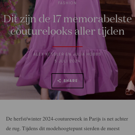
FASHION
Dit zijn de 17 memorabelste
couturelooks aller tijden
ALEX KESSLER EN JULIA HOBBS
5 JULI 2024
SHARE
De herfst/winter 2024-coutureweek in Parijs is net achter
de rug. Tijdens dit modehoogtepunt sierden de meest