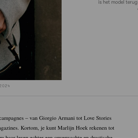
is het model teru
 2024
e campagnes – van Giorgio Armani tot Love Stories
agazines. Kortom, je kunt Marlijn Hoek rekenen tot
m haar leven echter een onverwachte en drastische