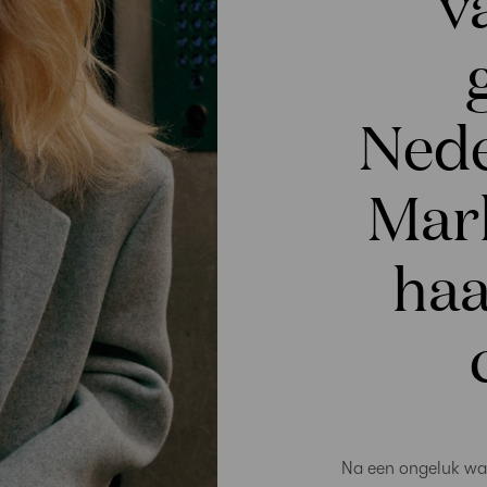
v
Nede
Marl
haa
Na een ongeluk was