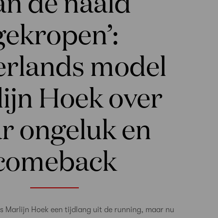
an de naald
gekropen’:
rlands model
ijn Hoek over
r ongeluk en
comeback
 Marlijn Hoek een tijdlang uit de running, maar nu