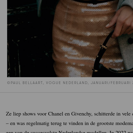
©PAUL BELLAART, VOGUE NEDERLAND, JANUARI/FEBRUARI
Ze liep shows voor Chanel en Givenchy, schitterde in vel
– en was regelmatig terug te vinden in de grootste modem
een van de succesvolste Nederlandse modellen. In 2022 na