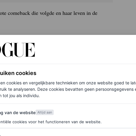
ote comeback die volgde en haar leven in de
t je daar?
ruiken cookies
huizen. Officieel woon ik nog in Amsterdam, maar
ken cookies en vergelijkbare technieken om onze website goed te la
 om in het weekend op en neer te pendelen. Ik
ruik te analyseren. Deze cookies bevatten geen persoonsgegevens en
e steden en culturen te ontdekken. Het is altijd
 tot jou als individu.
l jaren op mijn lijstje. Mijn man Ryan en ik
van de website
ng van de website
Altijd aan
r hangt. We hebben eigenlijk geen seconde
ntiële cookies voor het functioneren van de website.
stad ademt creativiteit en houdt me scherp. Ik
ergie hier.”