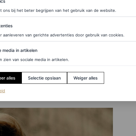
ics
t ons bij het beter begrijpen van het gebruik van de website.
rlandse?
ties
enties
r van zichzelf – daarin onderscheidt het zich van
r aanleveren van gerichte advertenties door gebruik van cookies.
ische modehuizen en dat zie je terug in het werk,
doet. Mijn appartement bevindt zich in het derde
edia in artikelen
e media in artikelen
ag fashionweek is; de mensen zijn ontzettend
n zien van sociale media in artikelen.
 Ik kan daarom elke ochtend wel op een terrasje
er alles
Selectie opslaan
Weiger alles
(opent in een nieuw tabblad)
eid