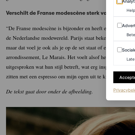
Analyt
Help
Verschilt de Franse modescène sterk van de Nede
Adverten
Advert
“De Franse modescène is bijzonder en heeft een unieke flai
Bete
de Nederlandse modewereld. Parijs staat bekend om de icon
maar dat voel je ook als je op de set staat of een casting 
Sociale m
Social
arrondissement, Le Marais. Het voelt alsof het hier elke d
Late
uitgesproken wat hun stijl betreft, wat erg inspirerend is.
zitten met een espresso om mijn ogen uit te kijken.”
Accepte
Privacybel
De tekst gaat door onder de afbeelding.