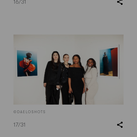
16
/31
©DAELOSHOTS
17
/31