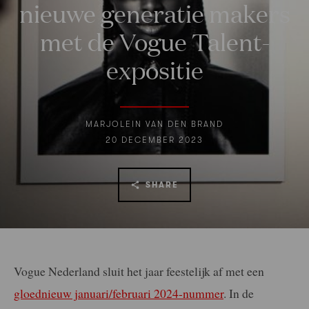
nieuwe generatie makers
met de Vogue Talent-
expositie
MARJOLEIN VAN DEN BRAND
20 DECEMBER 2023
SHARE
Vogue Nederland sluit het jaar feestelijk af met een
gloednieuw januari/februari 2024-nummer
. In de