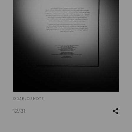
©DAELOSHOTS
12
/31