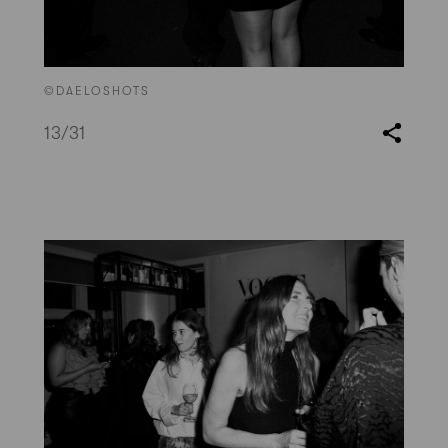
©DAELOSHOTS
13
/31