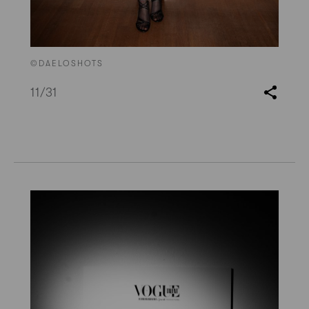
©DAELOSHOTS
11
/31