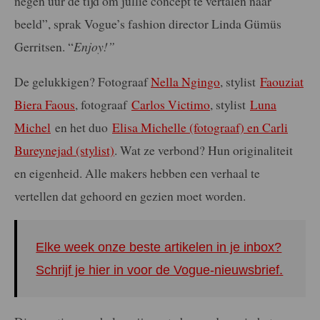
negen uur de tijd om jullie concept te vertalen naar
beeld”, sprak Vogue’s fashion director Linda Gümüs
Gerritsen. “
Enjoy!”
De gelukkigen? Fotograaf
Nella Ngingo
, stylist
Faouziat
Biera Faous
, fotograaf
Carlos Victimo
, stylist
Luna
Michel
en het duo
Elisa Michelle (fotograaf) en Carli
Bureynejad (stylist)
. Wat ze verbond? Hun originaliteit
en eigenheid. Alle makers hebben een verhaal te
vertellen dat gehoord en gezien moet worden.
Elke week onze beste artikelen in je inbox?
Schrijf je hier in voor de Vogue-nieuwsbrief.