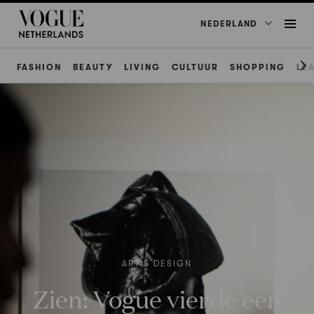
NEDERLAND
FASHION
BEAUTY
LIVING
CULTUUR
SHOPPING
LE
ART & DESIGN
Zien: Vogue vierde een