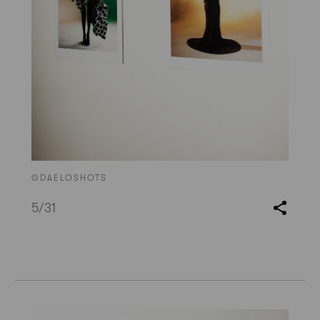
©DAELOSHOTS
5
/31