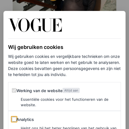
Wij gebruiken cookies
Wij gebruiken cookies en vergelijkbare technieken om onze
website goed te laten werken en het gebruik te analyseren.
Deze cookies bevatten geen persoonsgegevens en zijn niet
te herleiden tot jou als individu.
©DAELOSHOTS
Werking van de website
8
/31
Werking van de website
Altijd aan
Essentiële cookies voor het functioneren van de
website.
Analytics
Analytics
Helpt ons bij het beter begrijpen van het gebruik van