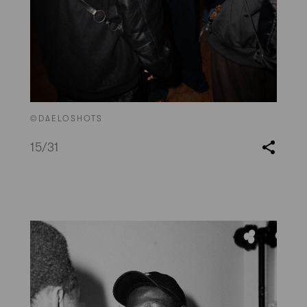
©DAELOSHOTS
15
/31