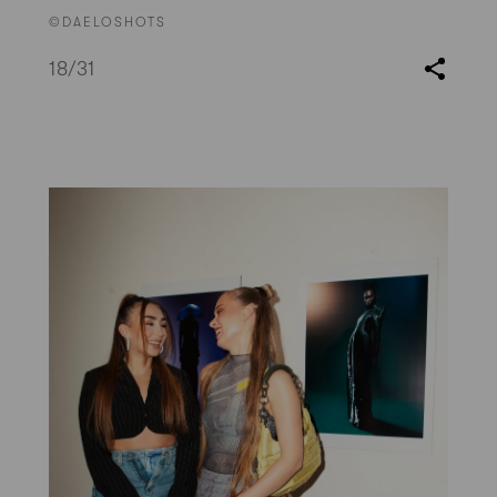
©DAELOSHOTS
18
/31