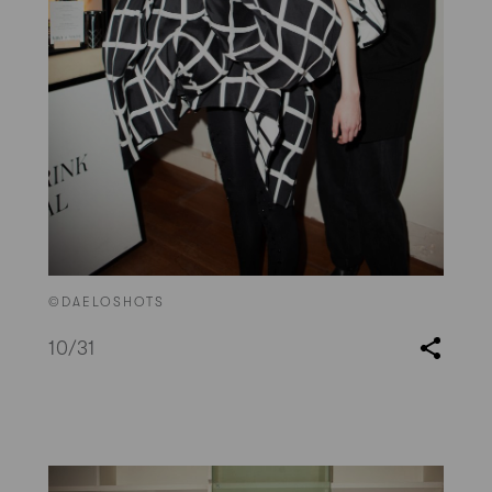
©DAELOSHOTS
10
/31