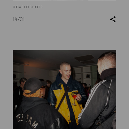
©DAELOSHOTS
14
/31