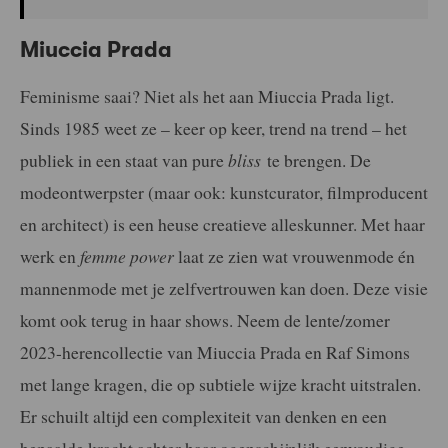
Miuccia Prada
Feminisme saai? Niet als het aan Miuccia Prada ligt.
Sinds 1985 weet ze – keer op keer, trend na trend – het
publiek in een staat van pure
bliss
te brengen. De
modeontwerpster (maar ook: kunstcurator, filmproducent
en architect) is een heuse creatieve alleskunner. Met haar
werk en
femme power
laat ze zien wat vrouwenmode én
mannenmode met je zelfvertrouwen kan doen. Deze visie
komt ook terug in haar shows. Neem de lente/zomer
2023-herencollectie van Miuccia Prada en Raf Simons
met lange kragen, die op subtiele wijze kracht uitstralen.
Er schuilt altijd een complexiteit van denken en een
bepaalde kracht achter haar ogenschijnlijk eenvoudige