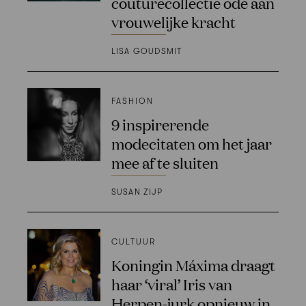
couturecollectie ode aan
vrouwelijke kracht
LISA GOUDSMIT
FASHION
9 inspirerende
modecitaten om het jaar
mee af te sluiten
SUSAN ZIJP
CULTUUR
Koningin Máxima draagt
haar ‘viral’ Iris van
Herpen-jurk opnieuw in