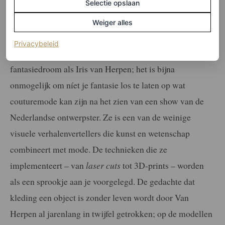
Selectie opslaan
Weiger alles
Iris van Herpen
(opent in een nieuw tabblad)
Privacybeleid
Niemand neemt je zo goed mee in een futuristische
fantasiedroom als Iris van Herpen; het is bijna
onmogelijk om níet je fantasie los te laten op wat
couturemode kan zijn na het zien van een show van de
Nederlandse ontwerpster. Ze is een van de weinige
visuele verhalenvertellers die kunst en wetenschap
combineert met mode. De technieken die ze
implementeert – van
laser cuts
tot 3D-prints – worden
als een sprookje aan je voorgelegd. De gedachte dat
kleding een object is zonder leven wordt door Van
Herpen al jarenlang in twijfel getrokken; op de modellen