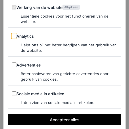
Werking van de website
je onze (leef)omgeving vernietigt, maar dan zien we hoe
Werking van de website
Altijd aan
we het in ons voordeel kunnen laten werken. En tot iets
Essentiële cookies voor het functioneren van de
website.
wat ons ook trots maakt.”
Analytics
Analytics
Helpt ons bij het beter begrijpen van het gebruik van
de website.
Advertenties
Advertenties
Beter aanleveren van gerichte advertenties door
gebruik van cookies.
Sociale media in artikelen
Sociale media in artikelen
Laten zien van sociale media in artikelen.
©ANP, SPOTLIGHT, ANP
Accepteer alles
3
/5