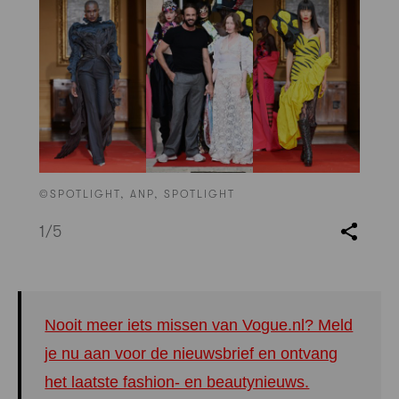
©SPOTLIGHT, ANP, SPOTLIGHT
1
/5
Nooit meer iets missen van Vogue.nl? Meld
je nu aan voor de nieuwsbrief en ontvang
het laatste fashion- en beautynieuws.