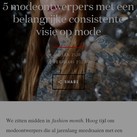
5 modeontwerpers met een
belangrijke consistente
visie op mode
SUSAN ZIJP
8 FEBRUARI 2023
SHARE
We zitten midden in
fashion month.
Hoog tijd om
modeontwerpers die al jarenlang meedraaien met een