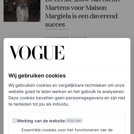
Martens voor Maison
Margiela is een daverend
succes
ALEXANDRE MARAIN
FASHION NIEUWS
Glenn Martens is de nieuwe
creative director van Maison
Wij gebruiken cookies
Margiela
Wij gebruiken cookies en vergelijkbare technieken om onze
website goed te laten werken en het gebruik te analyseren.
LUCY MAGUIRE EN LUKE LEITCH
Deze cookies bevatten geen persoonsgegevens en zijn niet
te herleiden tot jou als individu.
BEAUTY NIEUWS
Pat McGraths viral ‘glass
Werking van de website
Werking van de website
Altijd aan
skin’ kun je nu zelf thuis
Essentiële cookies voor het functioneren van de