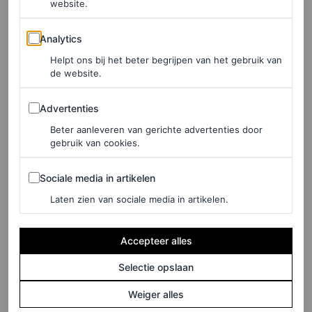
proberen
website.
Analytics
JESSICA DINER
Analytics
Helpt ons bij het beter begrijpen van het gebruik van
de website.
FASHION
Couturepoppen,
Advertenties
engelenvleugels en brat: dit
Advertenties
zijn de grootste
Beter aanleveren van gerichte advertenties door
gebruik van cookies.
modemomenten van 2024
Sociale media in artikelen
Sociale media in artikelen
MARJOLEIN VAN DEN BRAND
Laten zien van sociale media in artikelen.
FASHION NIEUWS
John Galliano vertrekt na 10
Accepteer alles
jaar bij Maison Margiela als
Selectie opslaan
creative director
Weiger alles