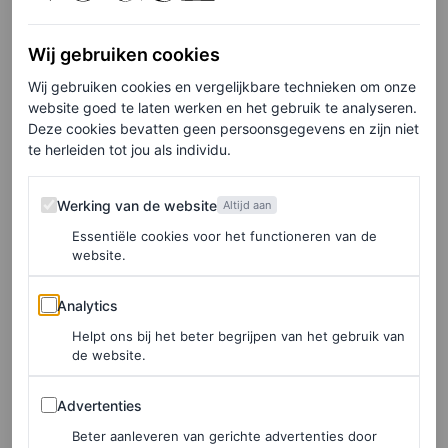
nastreeft. Begin door je kledingkast te analyseren en de
kleding die je het meest draagt te beschrijven. Kijk
Wij gebruiken cookies
hiervoor naar de materialen, silhouetten, prints en de fit.
Wij gebruiken cookies en vergelijkbare technieken om onze
Grijp je vooral naar fijne basics als witte T-shirts en
website goed te laten werken en het gebruik te analyseren.
Deze cookies bevatten geen persoonsgegevens en zijn niet
jeans, dan is ‘klassiek’ een goed kernwoord.
Flares
en
te herleiden tot jou als individu.
bloemenprints? ‘Seventies’. Wijde broeken en grote
Werking van de website
truien? ‘Oversized’.
Werking van de website
Altijd aan
Essentiële cookies voor het functioneren van de
Probeer vervolgens te omschrijven wat je gedroomde stijl
website.
is. Kijk hiervoor naar Pinterest-borden, stijliconen waar
Analytics
Analytics
je veel inspiratie uithaalt, of screenshots die je ooit hebt
Helpt ons bij het beter begrijpen van het gebruik van
genomen van mooie items.
de website.
Advertenties
De uiteindelijke drie woorden die je hebt bedacht, kun je
Advertenties
in je achterhoofd houden wanneer je op het punt staat om
Beter aanleveren van gerichte advertenties door