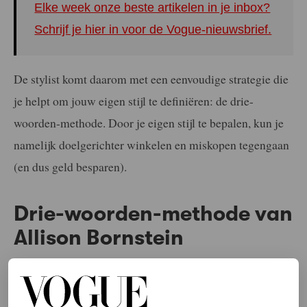
Elke week onze beste artikelen in je inbox?
Schrijf je hier in voor de Vogue-nieuwsbrief.
De stylist komt daarom met een eenvoudige strategie die
je helpt om jouw eigen stijl te definiëren: de drie-
woorden-methode. Door je eigen stijl te bepalen, kun je
namelijk doelgerichter winkelen en miskopen tegengaan
(en dus geld besparen).
Drie-woorden-methode van
Allison Bornstein
Het proces bestaat uit het kiezen van drie kernwoorden
om je huidige stijl te beschrijven en/of de stijl die je