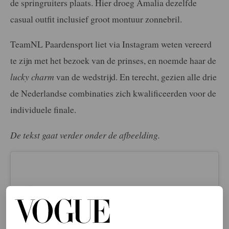
de springruiters plaats. Hier droeg Amalia dezelfde
casual outfit inclusief groot montuur zonnebril.
TeamNL Paardensport liet via Instagram weten vereerd
te zijn met het bezoek van de prinses, en noemde haar de
lucky charm
van de wedstrijd. En terecht, gezien alle drie
de Nederlandse combinaties zich kwalificeerden voor de
individuele finale.
De tekst gaat verder onder de afbeelding.