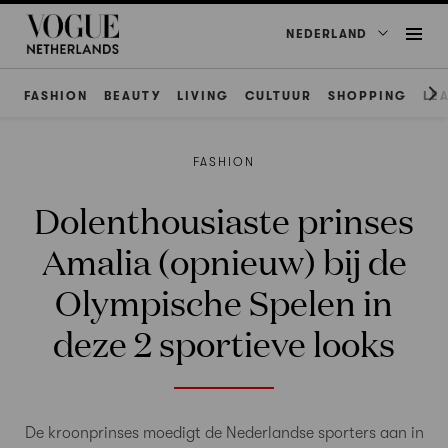
NEDERLAND
FASHION
BEAUTY
LIVING
CULTUUR
SHOPPING
LE
FASHION
Dolenthousiaste prinses
Amalia (opnieuw) bij de
Olympische Spelen in
deze 2 sportieve looks
De kroonprinses moedigt de Nederlandse sporters aan in