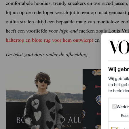
comfortabele hoodies, trendy sneakers en oversized jassen, 
hij nu op de rode loper verschijnt in een op maat gemaakt p
outfits stralen altijd een bepaalde mate van moeiteloze co
heeft een voorliefde voor
high-end
merken zoals Louis Vui
haltertop en blote rug voor hem ontwierp)
en Prada.
De tekst gaat door onder de afbeelding.
Wij geb
Wij gebrui
en het geb
te herleiden
Werking 
Werki
Esse
Analytics