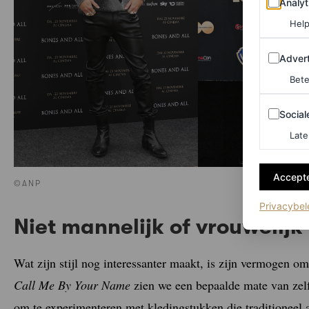
Analyt
Help
Adverten
Advert
Bete
Sociale m
Social
Late
Accepte
©ANP
Privacybel
Niet mannelijk of vrouwelijk
Wat zijn stijl nog interessanter maakt, is zijn vermogen o
Call Me By Your
Name
zien we een bepaalde mate van zelf
om te experimenteren met kledingstukken die traditioneel