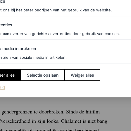
ics
t ons bij het beter begrijpen van het gebruik van de website.
ties
enties
r aanleveren van gerichte advertenties door gebruik van cookies.
edia in artikelen
e media in artikelen
n zien van sociale media in artikelen.
er alles
Selectie opslaan
Weiger alles
(opent in een nieuw tabblad)
eid
m gendergrenzen te doorbreken. Sinds de hitfilm
verzekerdheid in zijn looks. Chalamet is niet bang
 als mannelijk of vrouwelijk worden beschouwd,