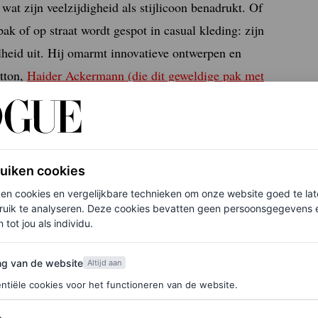
wat zijn veelzijdigheid als stijlicoon benadrukt. Of
ak of op straat wordt gespot in casual kleding: zijn
olheid uit. Hij omarmt innovatieve ontwerpen en
tton,
Haider Ackermann (die dit geweldige pak met
ruiken cookies
ken cookies en vergelijkbare technieken om onze website goed te la
ruik te analyseren. Deze cookies bevatten geen persoonsgegevens en
 tot jou als individu.
van de website
ng van de website
Altijd aan
ntiële cookies voor het functioneren van de website.