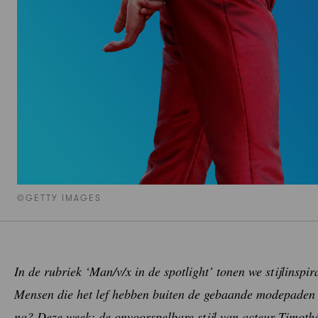
©GETTY IMAGES
In de rubriek ‘Man/v/x in de spotlight’ tonen we stijlinspir
Mensen die het lef hebben buiten de gebaande modepaden te
na? Deze week: de onvoorspelbare stijl van acteur Timoth