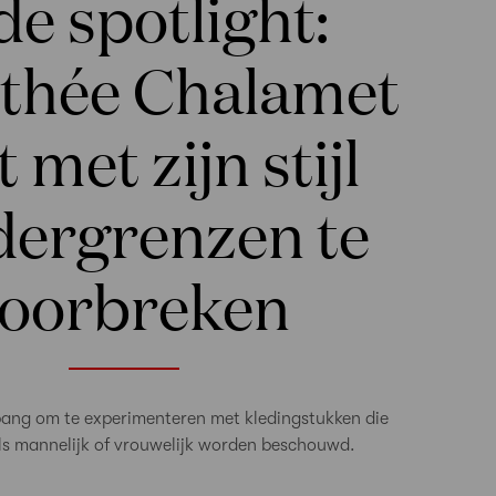
de spotlight:
thée Chalamet
 met zijn stijl
dergrenzen te
oorbreken
 bang om te experimenteren met kledingstukken die
als mannelijk of vrouwelijk worden beschouwd.