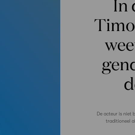
In 
Timo
weet
gen
d
De acteur is niet
traditioneel 