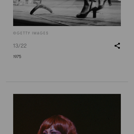
©GETTY IMAGES
13
/22
1975