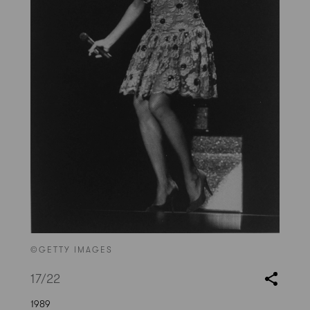
©GETTY IMAGES
17
/22
1989