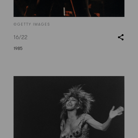
©GETTY IMAGES
16
/22
1985