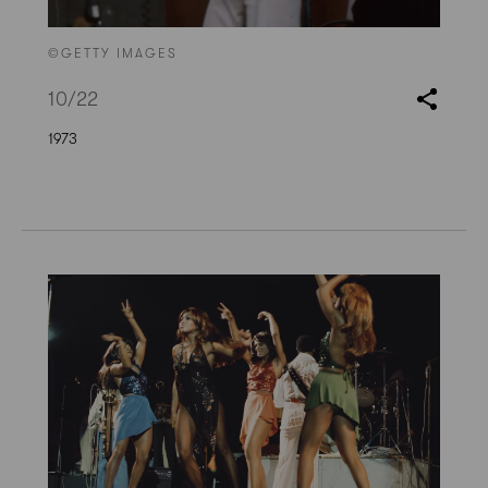
©GETTY IMAGES
10
/22
1973