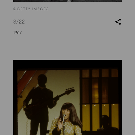
©GETTY IMAGES
3
/22
1967