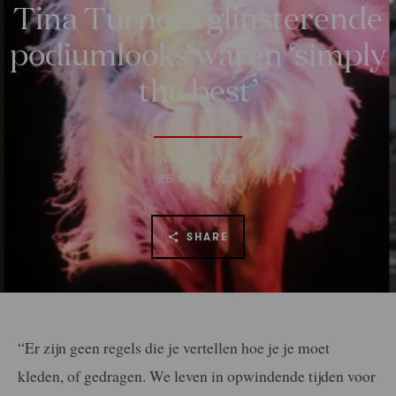
Tina Turners glinsterende
podiumlooks waren ‘simply
the best’
NAOMI PIKE
25 MEI 2023
SHARE
“Er zijn geen regels die je vertellen hoe je je moet
kleden, of gedragen. We leven in opwindende tijden voor