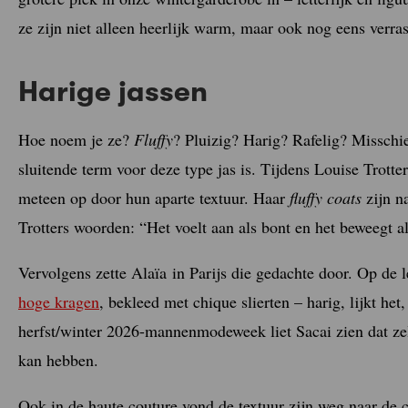
ze zijn niet alleen heerlijk warm, maar ook nog eens verra
Harige jassen
Hoe noem je ze?
Fluffy
? Pluizig? Harig? Rafelig? Misschien
sluitende term voor deze type jas is. Tijdens Louise Trotte
meteen op door hun aparte textuur. Haar
fluffy coats
zijn n
Trotters woorden: “Het voelt aan als bont en het beweegt al
Vervolgens zette Alaïa in Parijs die gedachte door. Op de
hoge kragen
, bekleed met chique slierten – harig, lijkt het
herfst/winter 2026-mannenmodeweek liet Sacai zien dat zel
kan hebben.
Ook in de haute couture vond de textuur zijn weg naar de