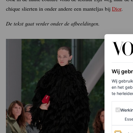
chique slierten in onder andere een manteljas bij
Dior
.
De tekst gaat verder onder de afbeeldingen.
Wij geb
Wij gebrui
en het geb
te herleiden
Werking 
Werki
Esse
Analytics