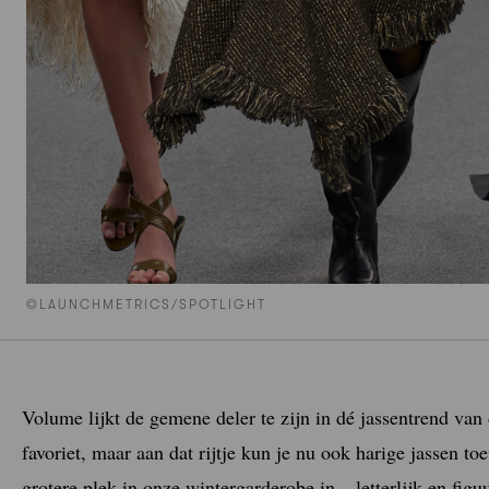
©LAUNCHMETRICS/SPOTLIGHT
Volume lijkt de gemene deler te zijn in dé jassentrend van
favoriet, maar aan dat rijtje kun je nu ook harige jassen
grotere plek in onze wintergarderobe in – letterlijk en figu