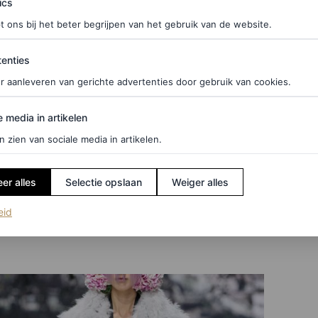
ics
t ons bij het beter begrijpen van het gebruik van de website.
ties
enties
r aanleveren van gerichte advertenties door gebruik van cookies.
edia in artikelen
e media in artikelen
n zien van sociale media in artikelen.
er alles
Selectie opslaan
Weiger alles
(opent in een nieuw tabblad)
eid