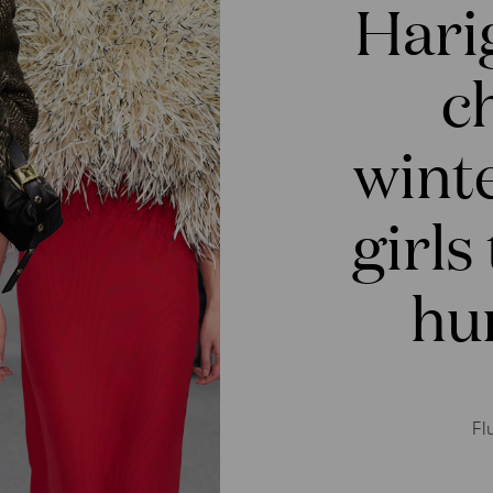
Harig
ch
winte
girls
hu
Fl