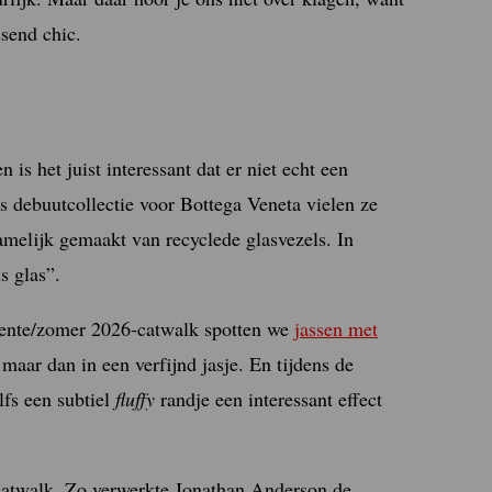
ssend chic.
 is het juist interessant dat er niet echt een
rs debuutcollectie voor Bottega Veneta vielen ze
amelijk gemaakt van recyclede glasvezels. In
s glas”.
 lente/zomer 2026-catwalk spotten we
jassen met
, maar dan in een verfijnd jasje. En tijdens de
fs een subtiel
fluffy
randje een interessant effect
 catwalk. Zo verwerkte Jonathan Anderson de