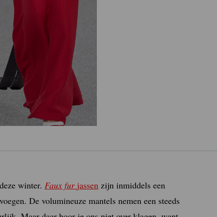
 deze winter.
Faux fur
jassen
zijn inmiddels een
 toevoegen. De volumineuze mantels nemen een steeds
urlijk. Maar daar hoor je ons niet over klagen, want