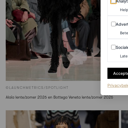
Analyt
Help
Adverten
Advert
Bete
Sociale m
Social
Late
Accepte
Privacybel
©LAUNCHMETRICS/SPOTLIGHT
Alaïa lente/zomer 2026 en Bottega Veneta lente/zomer 2026