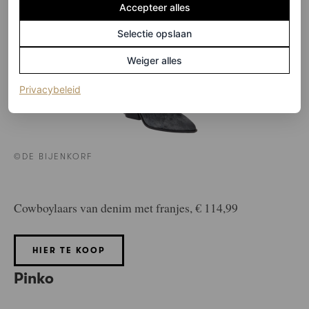
Accepteer alles
Selectie opslaan
Weiger alles
(opent in een nieuw tabblad)
Privacybeleid
©DE BIJENKORF
Cowboylaars van denim met franjes, € 114,99
HIER TE KOOP
Pinko