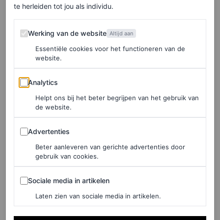
te herleiden tot jou als individu.
Werking van de website
Werking van de website
Altijd aan
Essentiële cookies voor het functioneren van de
website.
©MIINTO
Analytics
Analytics
Laars met franjes, € 469,50
Helpt ons bij het beter begrijpen van het gebruik van
de website.
Advertenties
HIER TE KOOP
Advertenties
Beter aanleveren van gerichte advertenties door
Steve Madden
gebruik van cookies.
Sociale media in artikelen
Sociale media in artikelen
Laten zien van sociale media in artikelen.