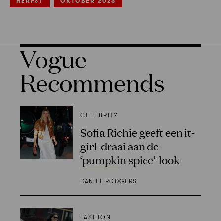
HERFST
OKTOBER 2023
Vogue
Recommends
CELEBRITY
Sofia Richie geeft een it-
girl-draai aan de
‘pumpkin spice’-look
DANIEL RODGERS
FASHION