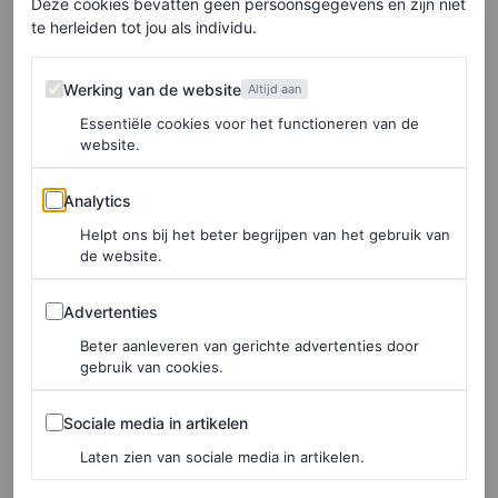
Deze cookies bevatten geen persoonsgegevens en zijn niet
te herleiden tot jou als individu.
Werking van de website
Werking van de website
Altijd aan
Essentiële cookies voor het functioneren van de
website.
Analytics
Analytics
©DE BIJENKORF
Helpt ons bij het beter begrijpen van het gebruik van
de website.
Double-breasted trenchcoat van imitatieleer met
schoudervulling, € 696
Advertenties
Advertenties
Beter aanleveren van gerichte advertenties door
gebruik van cookies.
HIER TE KOOP
Trenchcoat van Mango
Sociale media in artikelen
Sociale media in artikelen
Laten zien van sociale media in artikelen.