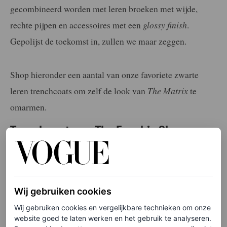
gecombineerd worden met leren broeken met wijde,
rechte pijpen en accessoires met een
glossy finish
.
Gepolijst de toekomst in, zullen we maar zeggen.
Shop hieronder een aantal van onze favoriete zwarte
leren trenchcoats om zelf de look van
The Matrix
te
omarmen.
Trenchcoat van The Frankie Shop
Wij gebruiken cookies
Wij gebruiken cookies en vergelijkbare technieken om onze
website goed te laten werken en het gebruik te analyseren.