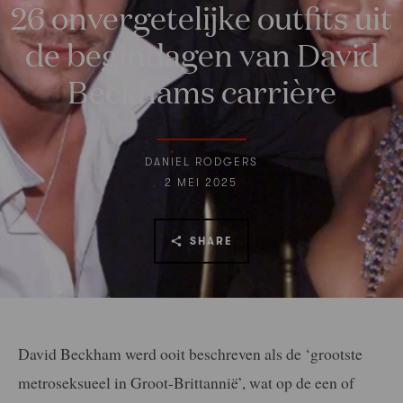
26 onvergetelijke outfits uit
de begindagen van David
Beckhams carrière
DANIEL RODGERS
2 MEI 2025
SHARE
David Beckham werd ooit beschreven als de ‘grootste
metroseksueel in Groot-Brittannië’, wat op de een of