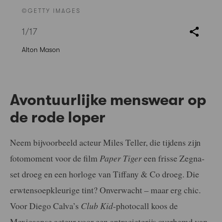
©GETTY IMAGES
1
/17
Alton Mason
Avontuurlijke menswear op
de rode loper
Neem bijvoorbeeld acteur Miles Teller, die tijdens zijn
fotomoment voor de film
Paper Tiger
een frisse Zegna-
set droeg en een horloge van Tiffany & Co droeg. Die
erwtensoepkleurige tint? Onverwacht – maar erg chic.
Voor Diego Calva’s
Club Kid
-photocall koos de
Mexicaanse acteur voor een antracietgrijs overhemd van