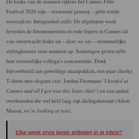
De looks van de mannen tijdens het Cannes Film
Festival 2026 zijn – verassend genoeg – géén totale
snoozefests
. Integendeel zelfs. De afgelopen week
leverden de fotomomenten en rode lopers in Cannes tal
van onverwacht leuke en –
dare we say
– avontuurlijke
stylingkeuzes voor mannen op. Sommigen geven zelfs
hun vrouwelijke collega’s concurrentie. Denk
bijvoorbeeld aan geweldige maatpakken, een paar cheeky
T-shirts met slogans (zie: Jordan Firstmans
‘I boofed at
Cannes and all I got was this lousy shirt’
) en een aantal
overhemden die wel héél laag zijn dichtgeknoopt (Alton
Mason,
we’re looking at you
).
Elke week onze beste artikelen in je inbox?