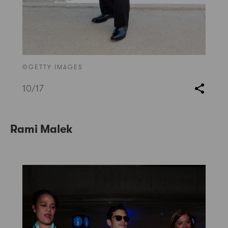
©GETTY IMAGES
10
/17
Rami Malek