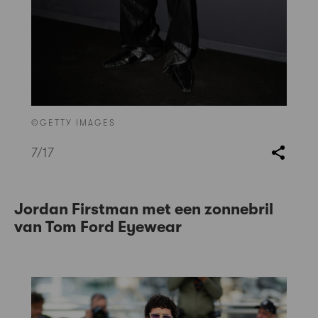
©GETTY IMAGES
7
/17
Jordan Firstman met een zonnebril
van
Tom Ford Eyewear