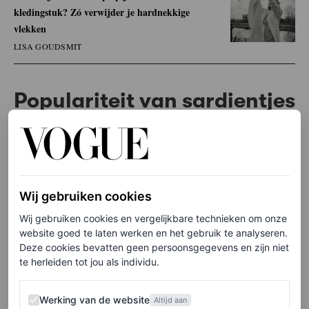
kledingstuk? Zó verwijder je hardnekkige
vlekken
LISA GOUDSMIT
Populariteit van sardientjes
Sardientjes hebben al even hun moment. Steeds vaker
staat een blik met de kleine visjes op menukaarten van
hippe wijnbars en ook op TikTok duiken recepten op. En
Wij gebruiken cookies
niet zonder reden.
Sardines zitten boordevol goede
Wij gebruiken cookies en vergelijkbare technieken om onze
vetten, eiwitten en vitamines die goed zijn voor je huid,
website goed te laten werken en het gebruik te analyseren.
haar, hersenen en humeur.
Deze cookies bevatten geen persoonsgegevens en zijn niet
te herleiden tot jou als individu.
Maar daarnaast belichaamt het voedsel de trend perfect.
Werking van de website
Werking van de website
Het blikje vis is een soort bescheiden luxe met een retro
Altijd aan