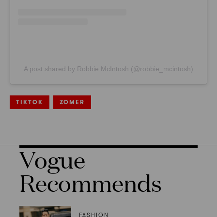
A post shared by Robbie McIntosh (@robbie_mcintosh)
TIKTOK
ZOMER
Vogue
Recommends
FASHION