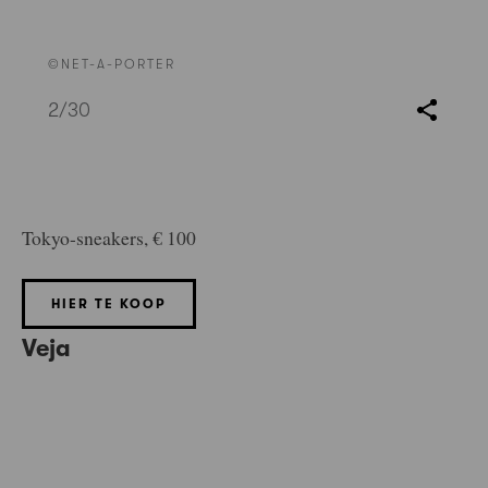
©NET-A-PORTER
2
/30
Tokyo-sneakers, € 100
HIER TE KOOP
Veja