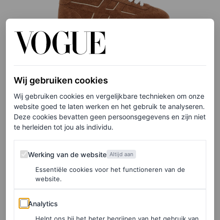
Wij gebruiken cookies
©HOGAN
Wij gebruiken cookies en vergelijkbare technieken om onze
website goed te laten werken en het gebruik te analyseren.
6
/30
Deze cookies bevatten geen persoonsgegevens en zijn niet
te herleiden tot jou als individu.
Werking van de website
Werking van de website
Altijd aan
Bruine suède sneakers, € 420
Essentiële cookies voor het functioneren van de
website.
Analytics
HIER TE KOOP
Analytics
Helpt ons bij het beter begrijpen van het gebruik van