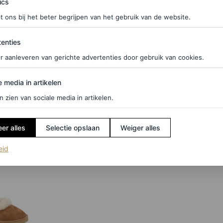
ics
rgen nu toch al (net als alle Uggs overigens) ook
t ons bij het beter begrijpen van het gebruik van de website.
oek bent naar een unieke aanvulling op je
ties
enties
an is deze hybride schoen jouw beste vriend. Ja,
r aanleveren van gerichte advertenties door gebruik van cookies.
i cadeau voor onder de boom dit jaar? Shop de
edia in artikelen
e media in artikelen
n zien van sociale media in artikelen.
er alles
Selectie opslaan
Weiger alles
(opent in een nieuw tabblad)
eid