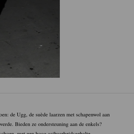
choen: de Ugg, de suède laarzen met schapenwol aan
overde. Bieden ze ondersteuning aan de enkels?
e schoen, met een hoog aaibaarheidsgehalte,