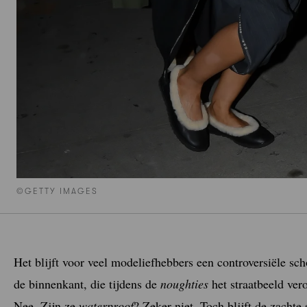
©GETTY IMAGES
Het blijft voor veel modeliefhebbers een controversiële s
de binnenkant, die tijdens de
noughties
het straatbeeld ver
Nee. Zijn ze
waterproof
? Zeker niet. Toch blijft de zacht