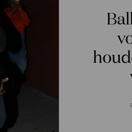
Bal
v
houd