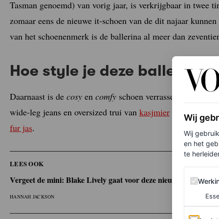
Tasman genoemd) van vorig jaar, is verkrijgbaar in twee tin
zomaar eens de nieuwe it-schoen van de dit najaar kunne
van het schoenenmerk is de ballerina al meer dan zeventi
Hoe style je deze ballerina 
Daarnaast is de
cosy
en
comfy
schoen verrassend makkelijk 
wide-leg jeans en oversized trui van
kasjmier
of style hem 
Wij geb
fur jas
.
Wij gebrui
en het geb
te herleiden
LEES OOK
Werking 
Vergeet de mini: Blake Lively gaat voor deze nieuwe Uggs met 
Werki
Esse
HANNAH JACKSON
Analytics