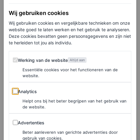
aardbei, of juist blij wordt van een limoncello-ijsje, je
bent hier op het juiste adres. Naast ijs in een hoorntje of
Wij gebruiken cookies
bakje, hebben ze ook overheerlijke ijstaarten.
Wij gebruiken cookies en vergelijkbare technieken om onze
website goed te laten werken en het gebruik te analyseren.
IJssalon De Hoop, Huizerweg 10, Blaricum
Deze cookies bevatten geen persoonsgegevens en zijn niet
te herleiden tot jou als individu.
Werking van de website
Werking van de website
Altijd aan
Essentiële cookies voor het functioneren van de
website.
Analytics
Analytics
Helpt ons bij het beter begrijpen van het gebruik van
de website.
Advertenties
Advertenties
Beter aanleveren van gerichte advertenties door
gebruik van cookies.