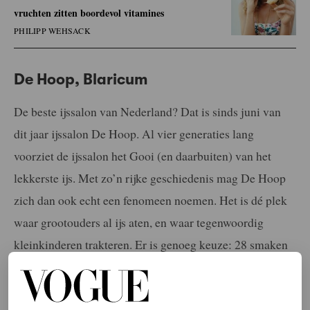
vruchten zitten boordevol vitamines
PHILIPP WEHSACK
De Hoop, Blaricum
De beste ijssalon van Nederland? Dat is sinds juni van
dit jaar ijssalon De Hoop. Al vier generaties lang
voorziet de ijssalon het Gooi (en daarbuiten) van het
lekkerste ijs. Met zo’n rijke geschiedenis mag De Hoop
zich dan ook echt een fenomeen noemen. Het is dé plek
waar grootouders al ijs aten, en waar tegenwoordig
kleinkinderen trakteren. Er is genoeg keuze: 28 smaken
op melkbasis, acht op waterbasis en
drie suikerarme
smaken
. Dus of je nu trek hebt in een klassiek bolletje