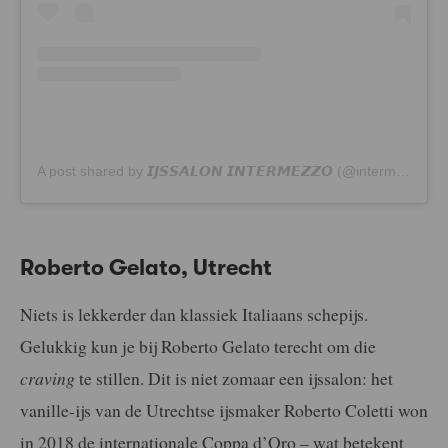
A post shared by 𝙄𝙅𝙎𝙎𝘼𝙇𝙊𝙉 𝙄𝙉𝙏𝙀𝙍𝙈𝙀𝙕𝙕𝙊 (@intermezzoijs)
Roberto Gelato, Utrecht
Niets is lekkerder dan klassiek Italiaans schepijs.
Gelukkig kun je bij Roberto Gelato terecht om die
craving
te stillen. Dit is niet zomaar een ijssalon: het
vanille-ijs van de Utrechtse ijsmaker Roberto Coletti won
in 2018 de internationale Coppa d’Oro – wat betekent