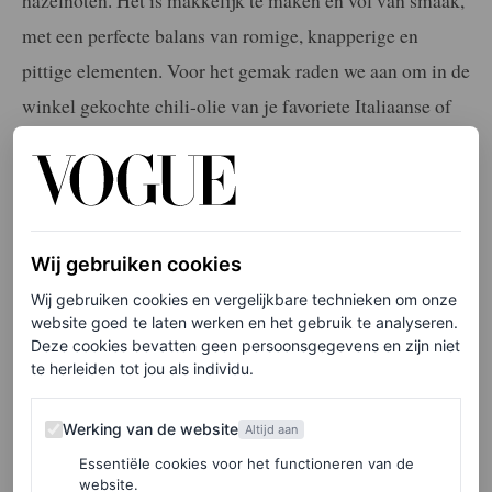
hazelnoten. Het is makkelijk te maken en vol van smaak,
met een perfecte balans van romige, knapperige en
pittige elementen. Voor het gemak raden we aan om in de
winkel gekochte chili-olie van je favoriete Italiaanse of
Aziatische kruidenier te gebruiken, maar je kunt
natuurlijk ook je eigen chili-olie maken.
Ingrediënten:
Wij gebruiken cookies
30 gram spruitjes en 30 gram boerenkool
Wij gebruiken cookies en vergelijkbare technieken om onze
website goed te laten werken en het gebruik te analyseren.
een paar stukjes lente-uitjes
Deze cookies bevatten geen persoonsgegevens en zijn niet
olijfolie, zout & zwarte peper
te herleiden tot jou als individu.
20 gram geroosterde & fijngemaakte hazelnoten\
Werking van de website
Werking van de website
Altijd aan
chili-olie (uit de winkel of zelfgemaakt)
Essentiële cookies voor het functioneren van de
1/2 teentje knoflook, fijngemaakt
website.