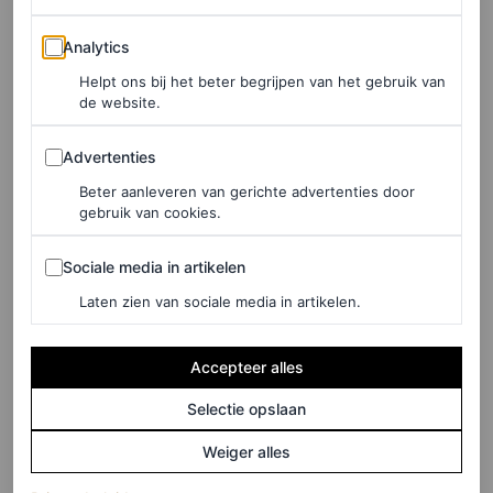
60 g tahini
Analytics
Analytics
1 el citroensap
Helpt ons bij het beter begrijpen van het gebruik van
de website.
4 eetlepels vegan yoghurt
Advertenties
2 theelepels bruine miso
Advertenties
1 theelepel agavesiroop
Beter aanleveren van gerichte advertenties door
gebruik van cookies.
olijfolie, zout en peper om op smaak te brengen
Sociale media in artikelen
Sociale media in artikelen
Laten zien van sociale media in artikelen.
Bereidingswijze:
Combineer in een kom de
1. Bereid de tahinisaus
Accepteer alles
uitgeperste knoflook, tahini, citroensap, vegan yoghurt,
Selectie opslaan
bruine miso, agavesiroop en een theelepel olijfolie. Voeg
Weiger alles
een snufje zout toe. Klop het mengsel tot het emulgeert