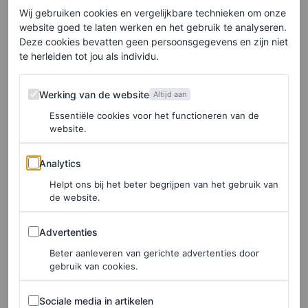
zijn jullie niet betrokken bij deze of deze kwestie? Het is
Wij gebruiken cookies en vergelijkbare technieken om onze
website goed te laten werken en het gebruik te analyseren.
niet omdat ze niet de moeite waard zijn, het is gewoon
Deze cookies bevatten geen persoonsgegevens en zijn niet
omdat we willen investeren in kwesties waarvan we
te herleiden tot jou als individu.
weten dat we er een grote impact op kunnen hebben. En
Werking van de website
Werking van de website
Altijd aan
omdat we in zoveel landen actief zijn, weten we dat we
Essentiële cookies voor het functioneren van de
een verschil kunnen maken op het gebied van
website.
duurzaamheid. We weten ook dat onze klanten willen dat
Analytics
Analytics
we actief zijn op dit gebied. Vooral onze jongere klanten
Helpt ons bij het beter begrijpen van het gebruik van
denken veel na over duurzaamheid bij hun
de website.
aankoopbeslissingen. Ze willen merken die in lijn zijn
Advertenties
met hun waarden als het gaat om klimaatgerelateerde
Advertenties
kwesties.”
Beter aanleveren van gerichte advertenties door
gebruik van cookies.
Wat doet Uber om een nieuwe generatie
Sociale media in artikelen
Sociale media in artikelen