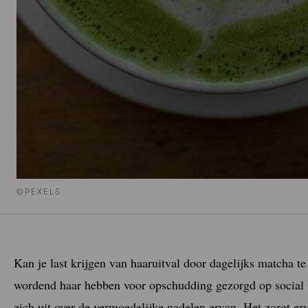
©PEXELS
Kan je last krijgen van haaruitval door dagelijks matcha t
wordend haar hebben voor opschudding gezorgd op social 
zich uit over de vermoedelijke nadelen ervan. Het zorgt er