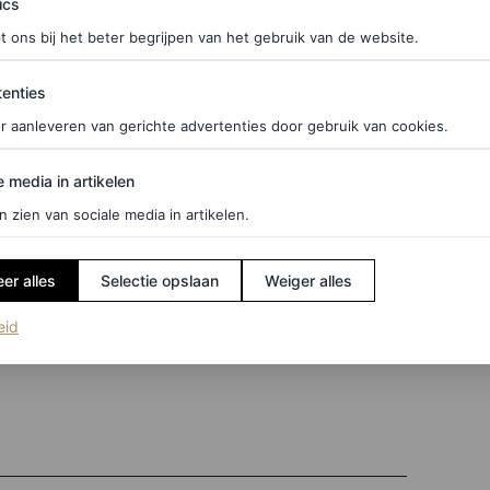
ics
e veel matcha
t ons bij het beter begrijpen van het gebruik van de website.
ties
enties
 slecht, daar zijn deskundigen het over eens – het
r aanleveren van gerichte advertenties door gebruik van cookies.
or de overmatige consumptie ervan. Dr. Viola
drinken van te veel matcha:
edia in artikelen
e media in artikelen
n zien van sociale media in artikelen.
en hoofdpijn
er alles
Selectie opslaan
Weiger alles
(opent in een nieuw tabblad)
eid