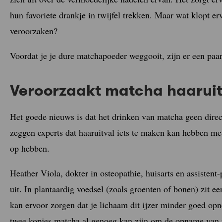
hun favoriete drankje in twijfel trekken. Maar wat klopt er
veroorzaken?
Voordat je je dure matchapoeder weggooit, zijn er een paar
Veroorzaakt matcha haaruit
Het goede nieuws is dat het drinken van matcha geen direct
zeggen experts dat haaruitval iets te maken kan hebben met
op hebben.
Heather Viola, dokter in osteopathie, huisarts en assistent
uit. In plantaardig voedsel (zoals groenten of bonen) zit 
kan ervoor zorgen dat je lichaam dit ijzer minder goed op
twee kopjes matcha al genoeg kan zijn om de opname van pl