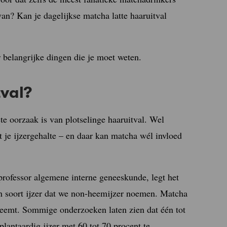
van? Kan je dagelijkse matcha latte haaruitval
 belangrijke dingen die je moet weten.
val?
e oorzaak is van plotselinge haaruitval. Wel
 je ijzergehalte – en daar kan matcha wél invloed
-professor algemene interne geneeskunde, legt het
een soort ijzer dat we non-heemijzer noemen. Matcha
neemt. Sommige onderzoeken laten zien dat één tot
antaardig ijzer met 60 tot 70 procent te