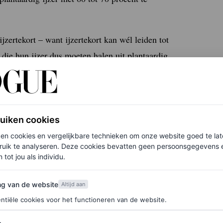
 ijzertekort – want ijzertekort kan wél leiden tot
, die hun ijzer dus moeten halen uit plantaardig
jk verminderd als je vlak voor of na een maaltijd
p kunnen letten.
ruiken cookies
agram Channel
Before it’s in Vogue
ken cookies en vergelijkbare technieken om onze website goed te la
ruik te analyseren. Deze cookies bevatten geen persoonsgegevens en
 tot jou als individu.
ondheid is
, en ook voor je haar? Dat kan nu
n legt uit dat matcha en groene thee boordevol
van de website
ng van de website
Altijd aan
pen hebben. Om die redenen wordt matcha
ntiële cookies voor het functioneren van de website.
d van het haar.