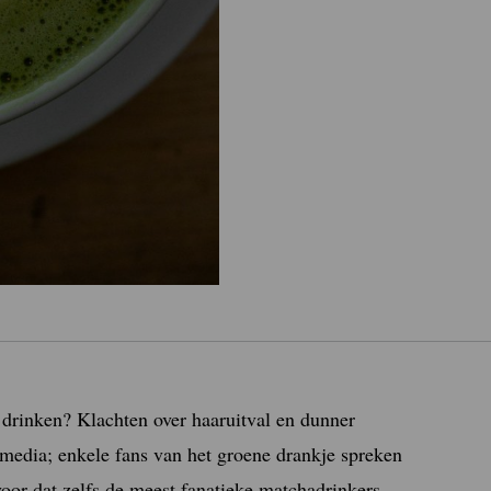
e drinken? Klachten over haaruitval en dunner
media; enkele fans van het groene drankje spreken
voor dat zelfs de meest fanatieke matchadrinkers