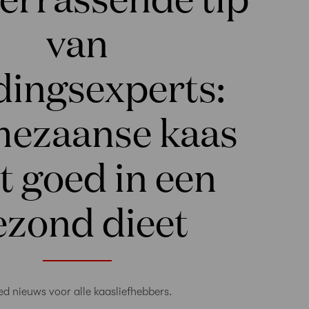
van
dingsexperts:
ezaanse kaas
t goed in een
ezond dieet
d nieuws voor alle kaasliefhebbers.