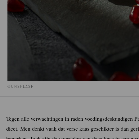
©UNSPLASH
Tegen alle verwachtingen in raden voedingsdeskundigen P
dieet. Men denkt vaak dat verse kaas geschikter is dan geri
beperken. Toch zijn de voordelen van deze kaas in een gez