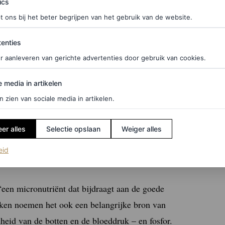
ics
lijk is, bevestigt ook dat het een prikkelende
t ons bij het beter begrijpen van het gebruik van de website.
altijd in de juiste maat gebruikt moet worden, wat
ties
enties
 het gebruik in kleine hoeveelheden aanmoedigt.
r aanleveren van gerichte advertenties door gebruik van cookies.
edia in artikelen
e media in artikelen
een probeert
n zien van sociale media in artikelen.
er alles
Selectie opslaan
Weiger alles
(opent in een nieuw tabblad)
eid
eem
“een micronutriënt dat bijdraagt aan de goede
ken noemen het ook een belangrijke bron van
id van de botten en de bloeddruk – en fosfor.