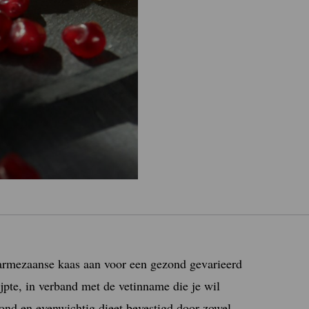
armezaanse kaas aan voor een gezond gevarieerd
jpte, in verband met de vetinname die je wil
ond en evenwichtig dieet bevestigd door zowel