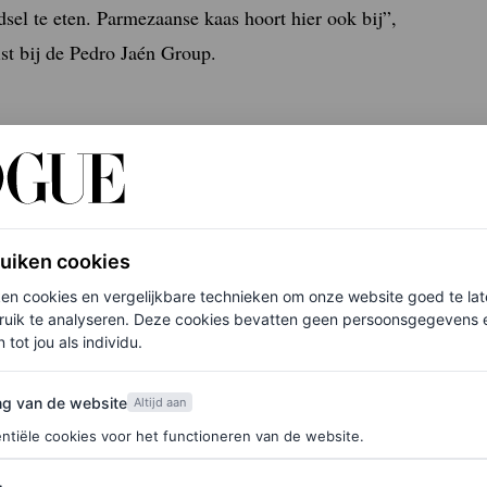
dsel te eten. Parmezaanse kaas hoort hier ook bij”,
ist bij de Pedro Jaén Group.
 Parmezaanse kaas aanraden in gezonde recepten,
rukt het hoge eiwitgehalte (interessant voor
van trek en gewichtsbeheersing. “Het is ideaal
ruiken cookies
 de hele dag door kan ontstaan, en die er vaak toe
ken cookies en vergelijkbare technieken om onze website goed te la
ruik te analyseren. Deze cookies bevatten geen persoonsgegevens en
 tot jou als individu.
van de website
f je hier in voor de Vogue-nieuwsbrief.
ng van de website
Altijd aan
ntiële cookies voor het functioneren van de website.
gerechten. Psycho-nutritionist Itziar Digon, die