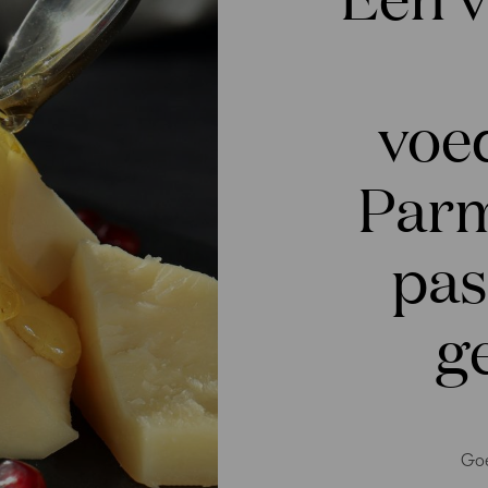
voe
Parm
pas
g
Goe