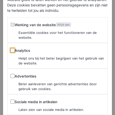
Je voorsorteren op een (gedeeltelijk) nieuwe garderobe is
Deze cookies bevatten geen persoonsgegevens en zijn niet
te herleiden tot jou als individu.
leuk, maar je verheugen op een nieuw goed boek kan ook
inspireren. De zomervakantie geldt vaak als hét moment
Werking van de website
Werking van de website
Altijd aan
voor een lees-inhaalslag, maar waarom daar stoppen? Er
Essentiële cookies voor het functioneren van de
website.
is weinig dat kan tippen aan wegkruipen onder een
zachte deken met een kop kokend hete thee en een vers
Analytics
Analytics
boek in je handen. Een goed idee: spit
Goodreads
door
Helpt ons bij het beter begrijpen van het gebruik van
voor inspiratie en vul je leeslijst aan met klassiekers én
de website.
veelbelovende nieuwe titels.
Advertenties
Advertenties
Beter aanleveren van gerichte advertenties door
gebruik van cookies.
LEES OOK
Lezen is hot en boekenclubs zijn populairder
Sociale media in artikelen
Sociale media in artikelen
dan ooit – hoe komt dat?
Laten zien van sociale media in artikelen.
LOIS LAVERNE