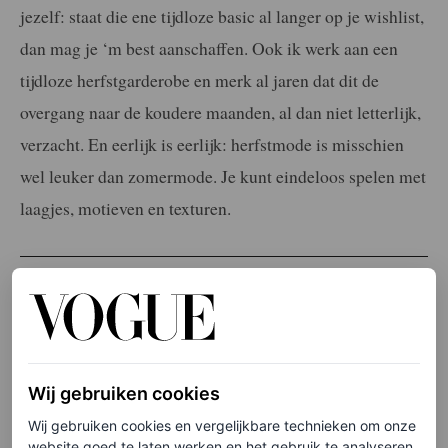
jezelf: staat die ene tijdloze basic al langer op je wishlist,
dan mag je ‘m best aanschaffen. Ook ik werk aan een
tijdloze herfstgarderobe en merk al jaren dat dit de
overgang naar de koudere maanden, al dan niet letterlijk,
verzacht. En eerlijk is eerlijk: herfstmode is misschien
wel leuker dan zomermode. Je kunt eindeloos spelen met
laagjes, motieven en texturen.
LEES OOK
Wat staat er hoog op de wishlist van Vogue-
redacteuren voor het najaar?
VOGUE
Wij gebruiken cookies
Wij gebruiken cookies en vergelijkbare technieken om onze
website goed te laten werken en het gebruik te analyseren.