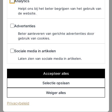
Analytics
Helpt ons bij het beter begrijpen van het gebruik van
de website.
Dit bericht op Instagram bekijken
Advertenties
Advertenties
Beter aanleveren van gerichte advertenties door
gebruik van cookies.
Sociale media in artikelen
Sociale media in artikelen
Laten zien van sociale media in artikelen.
Accepteer alles
Selectie opslaan
Weiger alles
Een bericht gedeeld door Airelles Gordes, La Bastide (@airellesgordes)
(opent in een nieuw tabblad)
Privacybeleid
Can Bordoy in Palma de Mallorca,