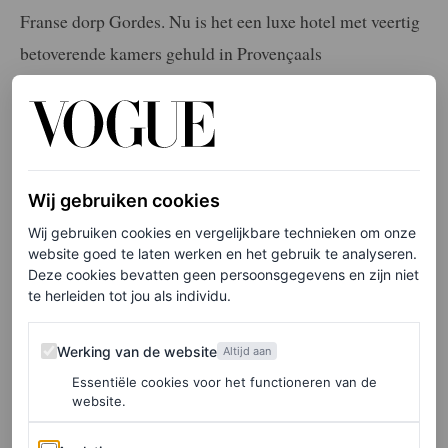
Franse dorp Gordes. Nu is het een luxe hotel met veertig
betoverende kamers gehuld in Provençaals
bloemetjesbehang en versierd met antieke meubels en
ingelijste schilderijen. Kortom, een verblijf hier geeft je
het gevoel alsof je wakker bent geworden in een
historische – en romantische – film.
Wij gebruiken cookies
Wij gebruiken cookies en vergelijkbare technieken om onze
website goed te laten werken en het gebruik te analyseren.
Deze cookies bevatten geen persoonsgegevens en zijn niet
te herleiden tot jou als individu.
Werking van de website
Werking van de website
Altijd aan
Essentiële cookies voor het functioneren van de
website.
Analytics