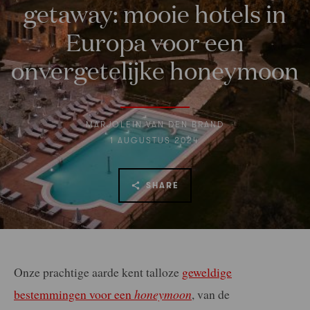
getaway: mooie hotels in
Europa voor een
onvergetelijke honeymoon
MARJOLEIN VAN DEN BRAND
1 AUGUSTUS 2024
SHARE
Onze prachtige aarde kent talloze
geweldige
bestemmingen voor een
honeymoon
, van de