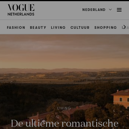
NEDERLAND
FASHION
BEAUTY
LIVING
CULTUUR
SHOPPING
LE
LIVING
De ultieme romantische