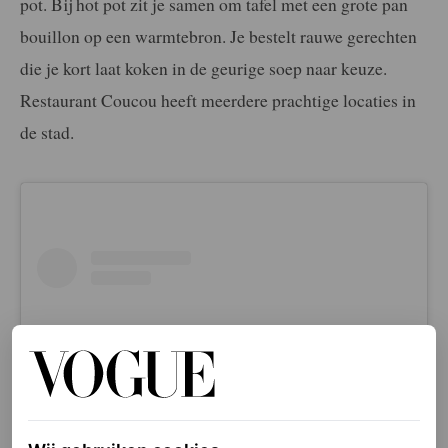
pot. Bij hot pot zit je samen om tafel met een grote pan
bouillon op een warmtebron. Je bestelt rauwe gerechten
die je kort laat koken in de geurige soep naar keuze.
Restaurant Coucou heeft meerdere prachtige locaties in
de stad.