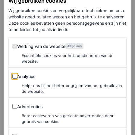
Wij gebruiken cookies
Wij gebruiken cookies en vergelijkbare technieken om onze
website goed te laten werken en het gebruik te analyseren.
Dit bericht op Instagram bekijken
Deze cookies bevatten geen persoonsgegevens en zijn niet
te herleiden tot jou als individu.
Werking van de website
Werking van de website
Altijd aan
Essentiële cookies voor het functioneren van de
website.
Analytics
Analytics
Helpt ons bij het beter begrijpen van het gebruik van
de website.
Een bericht gedeeld door FRANCIS (@francishongkong)
Advertenties
Advertenties
Beter aanleveren van gerichte advertenties door
gebruik van cookies.
Sightseeing en musea
Sociale media in artikelen