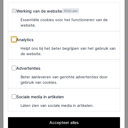
Werking van de website
Werking van de website
Altijd aan
Essentiële cookies voor het functioneren van de
website.
Analytics
Analytics
Helpt ons bij het beter begrijpen van het gebruik van
de website.
Advertenties
Advertenties
Beter aanleveren van gerichte advertenties door
gebruik van cookies.
Sociale media in artikelen
Sociale media in artikelen
©MONICA MENDAL
Laten zien van sociale media in artikelen.
Villa Laetitia
Accepteer alles
Hier wil je eten