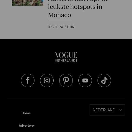
leukste hotspots in
Monaco
XAVIERA AUBRI
NEDERLAND
Home
Adverteren