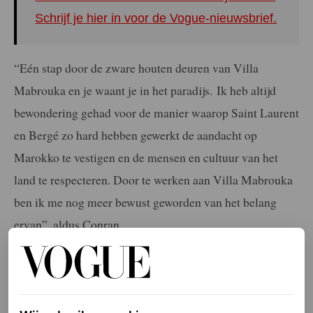
Schrijf je hier in voor de Vogue-nieuwsbrief.
“Eén stap door de zware houten deuren van Villa
Mabrouka en je waant je in het paradijs. Ik heb altijd
bewondering gehad voor de manier waarop Saint Laurent
en Bergé zo hard hebben gewerkt de aandacht op
Marokko te vestigen en de mensen en cultuur van het
land te respecteren. Door te werken aan Villa Mabrouka
ben ik me nog meer bewust geworden van het belang
ervan”, aldus Conran.
Twaalf suites met uitzicht
op het zwembad