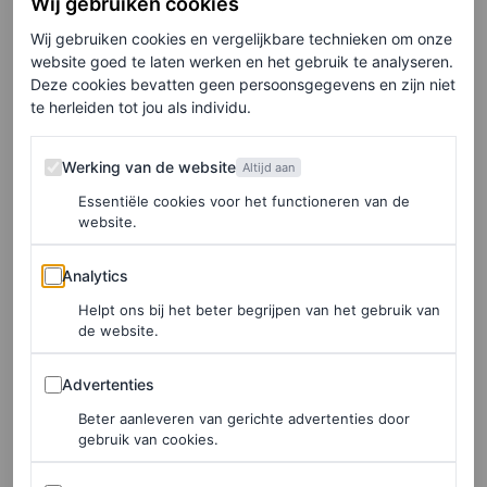
Wij gebruiken cookies
Het hotel bestaat zoals gezegd uit twaalf suites die
Wij gebruiken cookies en vergelijkbare technieken om onze
website goed te laten werken en het gebruik te analyseren.
uitzicht hebben op het zwembad, de goedkoopste – de
Deze cookies bevatten geen persoonsgegevens en zijn niet
zogenoemde suite Ouezzane – kost 450 euro per nacht.
te herleiden tot jou als individu.
De duurste betreft de voormalige masterbedroom van de
Werking van de website
villa, de plek waar Saint Laurent zijn nachten doorbracht.
Werking van de website
Altijd aan
Wie de Marrakech-suite kiest betaalt 1300 euro per
Essentiële cookies voor het functioneren van de
website.
nacht. In ruil daarvoor krijg je een kamer van 68
Analytics
vierkante meter, met eigen terras en uitzicht op zee.
Analytics
Helpt ons bij het beter begrijpen van het gebruik van
de website.
Advertenties
Advertenties
Beter aanleveren van gerichte advertenties door
gebruik van cookies.
Sociale media in artikelen