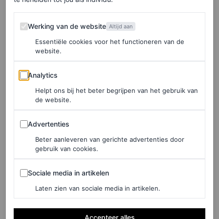
Werking van de website
Werking van de website
Altijd aan
Essentiële cookies voor het functioneren van de
website.
Analytics
Analytics
©UNSPLASH – MARINA BAY SANDS
Helpt ons bij het beter begrijpen van het gebruik van
de website.
Shoppen in Singapore
Advertenties
Advertenties
“Singapore kent talloze
luxury
shopping malls. Hier vind
Beter aanleveren van gerichte advertenties door
je misschien nog wel de meeste toeristen; mensen met
gebruik van cookies.
veel geld te besteden kunnen hier hun hart ophalen. Zelf
Sociale media in artikelen
Sociale media in artikelen
vind ik het veel leuker om naar van die typische
dollar
Laten zien van sociale media in artikelen.
stores
te gaan, waar ze producten verkopen waar je géén
idee van hebt. Van over de top sleutelhangers tot
crazy
Accepteer alles