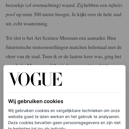
bezoekje (of overnachting) waard. Zij hebben een
infinity
pool
op ruim 300 meter hoogte. Je kijkt over de hele stad
uit, echt waanzinnig.
Tot slot is het Art Science Museum een aanrader. Hun
futuristische tentoonstellingen matchen helemaal met de
sfeer van de stad. Toen ik er de laatste keer was, ging het
over licht. Maar eigenlijk zijn hun exposities altijd
interessant.”
Wij gebruiken cookies
Wij gebruiken cookies en vergelijkbare technieken om onze
website goed te laten werken en het gebruik te analyseren.
Deze cookies bevatten geen persoonsgegevens en zijn niet
te herleiden tot jou als individu.