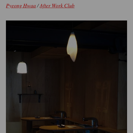
Pyeong Hwaa
/
After Work Club