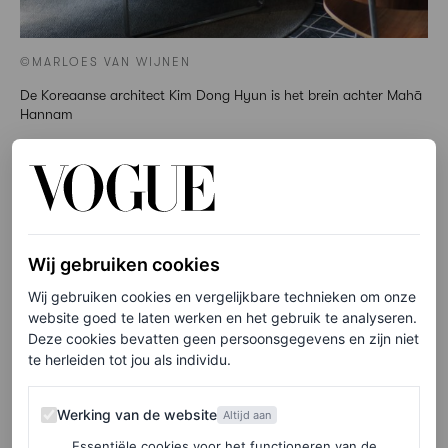
©MARLOES VAN WIJNEN
De Koreaanse architect Kim Dong Hyun is het brein achter Mahā
Hannam
LEES OOK
Vogue’s shopping guide voor Tokio: hier
Wij gebruiken cookies
scoor je vintage parels, Japanse mode en
unieke souvenirs
Wij gebruiken cookies en vergelijkbare technieken om onze
website goed te laten werken en het gebruik te analyseren.
MARLOES VAN WIJNEN
Deze cookies bevatten geen persoonsgegevens en zijn niet
te herleiden tot jou als individu.
Seoul als kunststad ontdekken
Werking van de website
Werking van de website
Altijd aan
Net als de stad zelf is de kunstscene hier een mix van
Essentiële cookies voor het functioneren van de