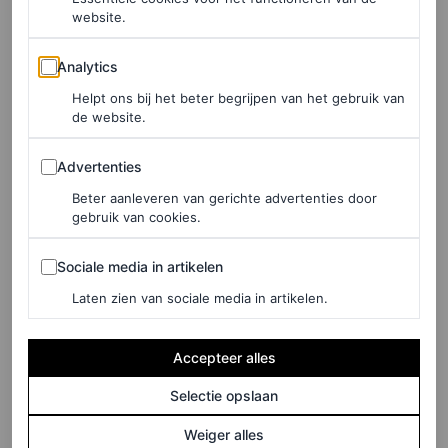
website.
traditioneel en modern. Voor de liefhebber van
traditionele architectuur is er het Changgyeonggung
Analytics
Analytics
Palace. Dongdaemun Design Plaza en Leeum Museum
Helpt ons bij het beter begrijpen van het gebruik van
of Art zijn beide een bezoek waard vanwege hun
de website.
indrukwekkende architectuur en interessante exposities.
Advertenties
Advertenties
Leeum Museum of Art werd mede ontworpen door Rem
Beter aanleveren van gerichte advertenties door
Koolhaas en heeft expo’s waarin zowel Koreaanse
crafts
gebruik van cookies.
centraal staan – van kalligrafie tot keramiek – als
Sociale media in artikelen
Sociale media in artikelen
hedendaagse kunst.
Laten zien van sociale media in artikelen.
Dongdaemun Design Plaza
/
Leeum Museum of Art
Accepteer alles
Selectie opslaan
Weiger alles