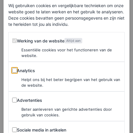
zijn jullie niet betrokken bij deze of deze kwestie? Het is
Wij gebruiken cookies en vergelijkbare technieken om onze
website goed te laten werken en het gebruik te analyseren.
niet omdat ze niet de moeite waard zijn, het is gewoon
Deze cookies bevatten geen persoonsgegevens en zijn niet
omdat we willen investeren in kwesties waarvan we
te herleiden tot jou als individu.
weten dat we er een grote impact op kunnen hebben. En
Werking van de website
Werking van de website
Altijd aan
omdat we in zoveel landen actief zijn, weten we dat we
Essentiële cookies voor het functioneren van de
een verschil kunnen maken op het gebied van
website.
duurzaamheid. We weten ook dat onze klanten willen dat
Analytics
Analytics
we actief zijn op dit gebied. Vooral onze jongere klanten
Helpt ons bij het beter begrijpen van het gebruik van
denken veel na over duurzaamheid bij hun
de website.
aankoopbeslissingen. Ze willen merken die in lijn zijn
Advertenties
met hun waarden als het gaat om klimaatgerelateerde
Advertenties
kwesties.”
Beter aanleveren van gerichte advertenties door
gebruik van cookies.
Wat doet Uber om een nieuwe generatie
Sociale media in artikelen
Sociale media in artikelen