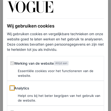
aan om vandaag nog met deze activiteit te
beginnen
AUDREY NOBLE
Wij gebruiken cookies
Wij gebruiken cookies en vergelijkbare technieken om onze
website goed te laten werken en het gebruik te analyseren.
Ondertussen staan Mercurius en Mars in Boogschutter
Deze cookies bevatten geen persoonsgegevens en zijn niet
pal tegenover Uranus in Tweelingen. Dat betekent:
te herleiden tot jou als individu.
waarheden komen aan het licht, woorden worden
Werking van de website
Werking van de website
Altijd aan
uitgesproken, en oude overtuigingen worden door elkaar
Essentiële cookies voor het functioneren van de
geschud. Uranus, de planeet van bewustwording,
website.
herinnert ons eraan dat groei niet plaatsvindt in de
Analytics
Analytics
comfortzone.
Helpt ons bij het beter begrijpen van het gebruik van
de website.
Vrede en rust belichamen
Advertenties