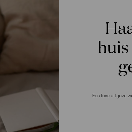
Haa
huis
g
Een luxe uitgave w