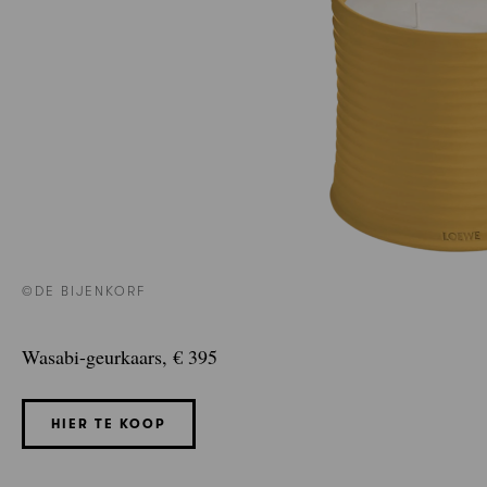
©DE BIJENKORF
Wasabi-geurkaars, € 395
HIER TE KOOP