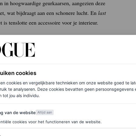
ren in hoogwaardige geurkaarsen, aangezien deze
et, wat bijdraagt aan een schonere lucht. En
last
 is tenslotte een accessoire voor je interieur.
tems ideaal (ook als cadeau)
ruiken cookies
ken cookies en vergelijkbare technieken om onze website goed te la
ruik te analyseren. Deze cookies bevatten geen persoonsgegevens en
 tot jou als individu.
van de website
ng van de website
 je je een Parijse boetiek voorstelt: fris, maar
Altijd aan
ntiële cookies voor het functioneren van de website.
gt voor een levendige, groene toets, terwijl
n een wit opaline vat dat het licht zacht weerkaatst