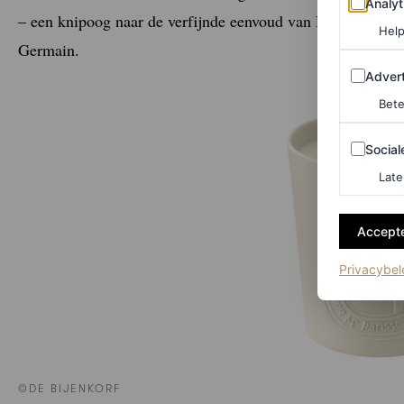
Analyt
– een knipoog naar de verfijnde eenvoud van Diptyque’s al
Help
Germain.
Adverten
Advert
Bete
Sociale m
Social
Late
Accepte
Privacybel
©DE BIJENKORF