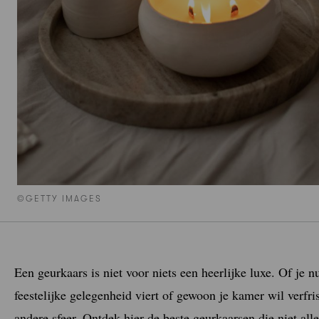
©GETTY IMAGES
Een geurkaars is niet voor niets een heerlijke luxe. Of je 
feestelijke gelegenheid viert of gewoon je kamer wil verfri
andere sfeer. Ontdek hier de beste geurkaarsen die niet all