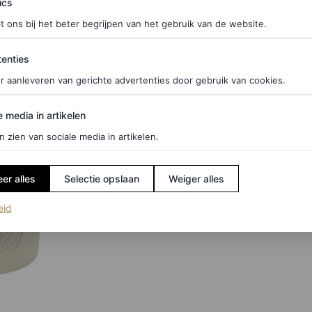
ics
lereerste winkel aan de iconische Boulevard Saint-
t ons bij het beter begrijpen van het gebruik van de website.
ties
enties
r aanleveren van gerichte advertenties door gebruik van cookies.
edia in artikelen
e media in artikelen
n zien van sociale media in artikelen.
er alles
Selectie opslaan
Weiger alles
(opent in een nieuw tabblad)
eid