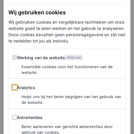
530 sneaker van mesh met metallic finish, € 100
Wij gebruiken cookies
Wij gebruiken cookies en vergelijkbare technieken om onze
website goed te laten werken en het gebruik te analyseren.
HIER TE KOOP
Deze cookies bevatten geen persoonsgegevens en zijn niet
te herleiden tot jou als individu.
Werking van de website
Werking van de website
Altijd aan
LEES OOK
Essentiële cookies voor het functioneren van de
website.
Worden doorschijnende sneakers de nieuwste
hit? Pamela Anderson denkt van wel
Analytics
Analytics
VALERIE SPECHT
Helpt ons bij het beter begrijpen van het gebruik van
de website.
Sweater van American Vintage
Advertenties
Advertenties
Een fijne outfit maakt het aankleden altijd makkelijker en
Beter aanleveren van gerichte advertenties door
gebruik van cookies.