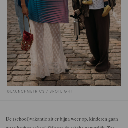
©LAUNCHMETRICS / SPOTLIGHT
De (school)vakantie zit er bijna weer op, kinderen gaan
weer
back to school
. Of naar de crèche natuurlijk. Zeg