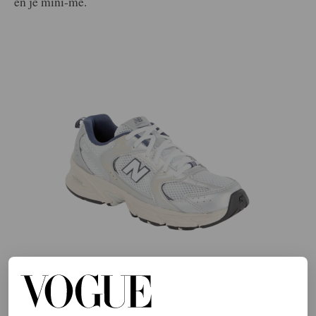
en je mini-me.
©DE BIJENKORF