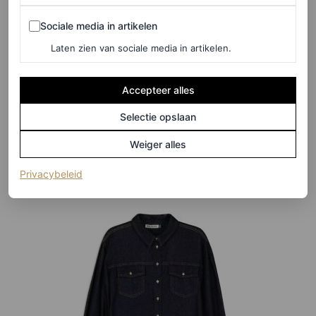
Sociale media in artikelen
Sociale media in artikelen
©MYTHERESA
Laten zien van sociale media in artikelen.
Denim overhemd met capuchon, € 990
Accepteer alles
Selectie opslaan
HIER TE KOOP
Weiger alles
Baukjen
(opent in een nieuw tabblad)
Privacybeleid