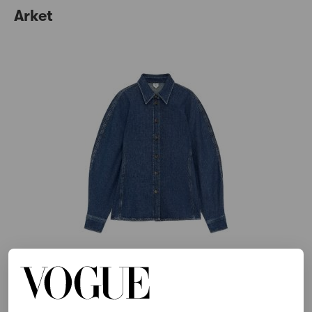
Arket
©ARKET