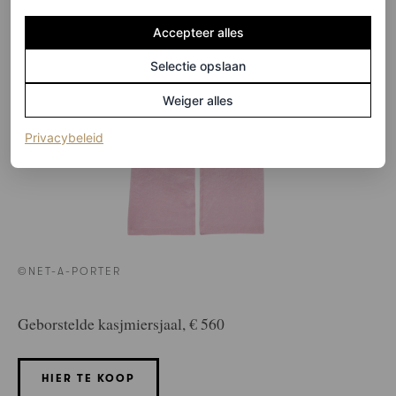
Accepteer alles
Selectie opslaan
Weiger alles
(opent in een nieuw tabblad)
Privacybeleid
©NET-A-PORTER
Geborstelde kasjmiersjaal, € 560
HIER TE KOOP