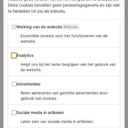
Deze cookies bevatten geen persoonsgegevens en zijn niet
HIER TE KOOP
te herleiden tot jou als individu.
Werking van de website
Werking van de website
Altijd aan
Kasjmieren sjaals
Essentiële cookies voor het functioneren van de
website.
Als je wil investeren in een luxe item, dan is een
Analytics
kasjmieren sjaal de ultieme keuze. Kasjmier voelt niet
Analytics
alleen zijdezacht aan, maar houdt je ook heerlijk warm
Helpt ons bij het beter begrijpen van het gebruik van
de website.
zonder zwaar te zijn. Dit seizoen zien we vooral
Advertenties
kasjmieren sjaals in zoete kleurtjes, zoals lichtroze, of
Advertenties
kasjmieren sjaals met een klassieke uitprint.
Beter aanleveren van gerichte advertenties door
gebruik van cookies.
Lisa Yang
Sociale media in artikelen
Sociale media in artikelen
Laten zien van sociale media in artikelen.