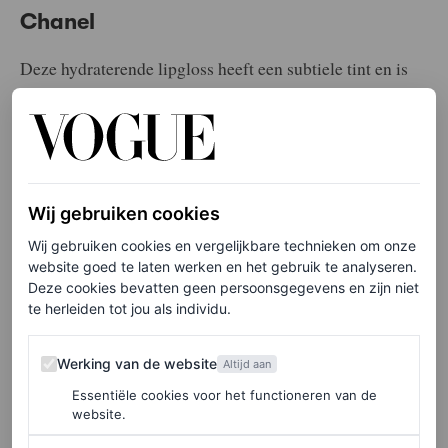
Chanel
Deze hydraterende lipgloss heeft een subtiele tint en is
verkrijgbaar in twaalf kleuren. Fan van een zachte
peachkleurige gloss? Kies dan voor de tint Rose Pulpe.
Wil je meer opvallen? Ga dan voor vurig Amarena.
Daarnaast biedt deze lipgloss ultieme verzorging voor de
Wij gebruiken cookies
lippen dankzij het zogenoemde Hydraboost-complex,
Wij gebruiken cookies en vergelijkbare technieken om onze
verrijkt met oliën zoals jojoba, zonnebloem, mimosa en
website goed te laten werken en het gebruik te analyseren.
Deze cookies bevatten geen persoonsgegevens en zijn niet
kokos. Ook fijn: de lipgloss voelt niet plakkerig aan en
te herleiden tot jou als individu.
heeft een langhoudend effect.
Werking van de website
Werking van de website
Altijd aan
Essentiële cookies voor het functioneren van de
website.