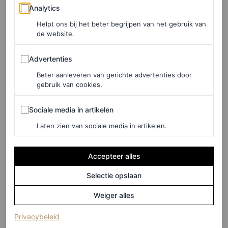
Analytics
Analytics
Helpt ons bij het beter begrijpen van het gebruik van
de website.
Advertenties
Advertenties
Beter aanleveren van gerichte advertenties door
gebruik van cookies.
Sociale media in artikelen
Sociale media in artikelen
Laten zien van sociale media in artikelen.
©DE BIJENKORF
Accepteer alles
Selectie opslaan
Rouge Coco-gloss, € 36
Weiger alles
HIER TE KOOP
(opent in een nieuw tabblad)
Privacybeleid