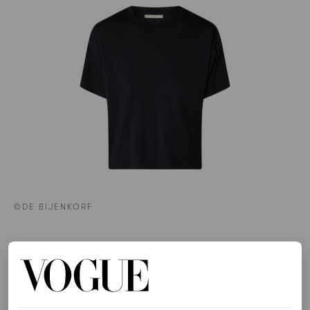
©DE BIJENKORF
T-shirt in lyocellblend, € 55
HIER TE KOOP